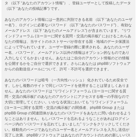
タ （以下 “あなたのアカウント情報”） 、登録ユーザーとして投稿したデータ
（以下 “あなたの投稿記事”) です。
あなたのアカウント情報には一意的に判別できる名前 （以下 “あなたのユーザ
ー名”) 、ログインに必要なパスワード （以下 “あなたのパスワード”) 、有効な
メールアドレス （以下 “あなたのメールアドレス”) が含まれています。 “リワ
インドフォーラム (ヨーヨーに関する質問・交流の掲示板)” におけるこれらあ
なたの情報は、当サイトのホストサーバが存在する国・地域のデータ保護法
によって守られています。ユーザー登録の際に要求される、あなたのユーザ
ー名、パスワード、メールアドレス以外の情報はオプション的なものであり
入力しなくてもかまいません。あなたはご自分のアカウント情報のどの情報
を公開するかをご自分で選択できます。さらにあなたは phpBBソフトウェア
からの自動送信メールについて、許可・不許可を選択できます。
あなたのパスワードは暗号 （一方向性ハッシュ） 化されているため安全で
す。しかし複数のサイトで同じパスワードを使用することは望ましくありま
せん。あなたのパスワードは “リワインドフォーラム (ヨーヨーに関する質
問・交流の掲示板)” のあなたのアカウントにアクセスする唯一の手段なので
大切に管理してください。いかなる状況においても “リワインドフォーラム
(ヨーヨーに関する質問・交流の掲示板)” の関係者、phpBB Group または
phpBB Group の関連団体があなたのパスワードをあなたに問い合わせるよう
なことはありません。もしパスワードを忘れるようなことがあればログイン
ページ内の “パスワードを忘れてしまいました” リンクをクリックしてくださ
い。移動先のページであなたのユーザー名とメールアドレスを入力し送信が
完了し次第、phpBBソフトウェア はあなたのアカウントのための新しいパス