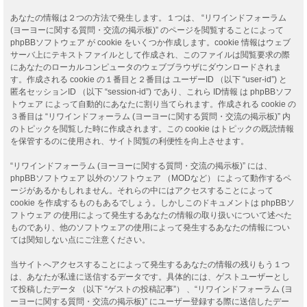
あなたの情報は２つの方法で発生します。１つは、 “リワインドフォーラム
(ヨーヨーに関する質問・交流の掲示板)” のページを閲覧することによって
phpBBソフトウェア が cookie をいくつか作成します。cookie 情報はウェブ
サーバ上にテキストファイルとして作成され、このファイルは閲覧要求の際
にあなたのローカルコンピュータのウェブブラウザにダウンロードされま
す。作成される cookie の１番目と２番目は ユーザーID （以下 “user-id”) と
匿名セッションID （以下 “session-id”) であり、これら ID情報 は phpBBソフ
トウェア によって自動的にあなたに割り当てられます。作成される cookie の
３番目は “リワインドフォーラム (ヨーヨーに関する質問・交流の掲示板)” 内
のトピックを閲覧した時に作成されます。この cookie はトピックの既読情報
を保管するのに使用され、サイト閲覧の利便性を向上させます。
“リワインドフォーラム (ヨーヨーに関する質問・交流の掲示板)” には、
phpBBソフトウェア 以外のソフトウェア （MODなど） によって動作するペ
ージがあるかもしれません。それらの中にはアクセスすることによって
cookie を作成するものもあるでしょう。しかしこのドキュメントは phpBBソ
フトウェア の使用によって発生するあなたの情報の取り扱いについて述べた
ものであり、他のソフトウェアの使用によって発生するあなたの情報につい
ては関知しない点にご注意ください。
当サイトへアクセスすることによって発生するあなたの情報の残りもう１つ
は、あなたが私達に送信するデータです。具体的には、ゲストユーザーとし
て投稿したデータ （以下 “ゲストの投稿記事”） 、“リワインドフォーラム (ヨ
ーヨーに関する質問・交流の掲示板)” にユーザー登録する際に送信したデー