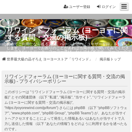
ユーザー登録
ログイン
リワインドフォーラム (ヨーヨーに関
する質問・交流の掲示板)
初めてご利用になられる方は、ページ上部の『ユーザー登録』をお願い
します。ヨーヨーでお困りのことがあれば当掲示板で聞いてみてくださ
い。できないトリック・ヨーヨー選び、なんでもOKです。ヨーヨーのプ
ロもお答えしています。
世界最大級の品ぞろえ ヨーヨーストア「リワインド」
掲示板トップ
リワインドフォーラム (ヨーヨーに関する質問・交流の掲
示板) - プライバシーポリシー
このポリシーは “リワインドフォーラム (ヨーヨーに関する質問・交流の掲示
板)” とその関連団体 （以下 “私達”, “掲示板”, “当サイト”, “リワインドフォーラ
ム (ヨーヨーに関する質問・交流の掲示板)”,
“https://yoyorewind.com/jp/forum”) さらには phpBB （以下 “phpBBソフトウェ
ア”, “www.phpbb.com”, “phpBB Group”, “phpBB Teams”) が、あなたが当サイ
トへアクセスすることによって発生した情報あるいはあなたが当サイトで入
力し送信した情報 （以下 “あなたの情報”) をどのように利用するかを述べたも
のです。