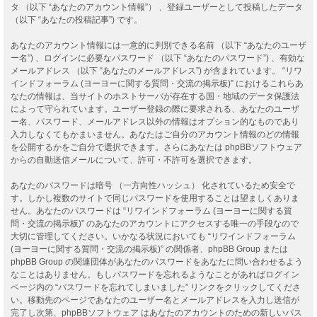
タ （以下 “あなたのアカウント情報”） 、登録ユーザーとして投稿したデータ
（以下 “あなたの投稿記事”) です。
あなたのアカウント情報には一意的に判別できる名前 （以下 “あなたのユーザ
ー名”) 、ログインに必要なパスワード （以下 “あなたのパスワード”) 、有効な
メールアドレス （以下 “あなたのメールアドレス”) が含まれています。 “リワ
インドフォーラム (ヨーヨーに関する質問・交流の掲示板)” におけるこれらあ
なたの情報は、当サイトのホストサーバが存在する国・地域のデータ保護法
によって守られています。ユーザー登録の際に要求される、あなたのユーザ
ー名、パスワード、メールアドレス以外の情報はオプション的なものであり
入力しなくてもかまいません。あなたはご自分のアカウント情報のどの情報
を公開するかをご自分で選択できます。さらにあなたは phpBBソフトウェア
からの自動送信メールについて、許可・不許可を選択できます。
あなたのパスワードは暗号 （一方向性ハッシュ） 化されているため安全で
す。しかし複数のサイトで同じパスワードを使用することは望ましくありま
せん。あなたのパスワードは “リワインドフォーラム (ヨーヨーに関する質
問・交流の掲示板)” のあなたのアカウントにアクセスする唯一の手段なので
大切に管理してください。いかなる状況においても “リワインドフォーラム
(ヨーヨーに関する質問・交流の掲示板)” の関係者、phpBB Group または
phpBB Group の関連団体があなたのパスワードをあなたに問い合わせるよう
なことはありません。もしパスワードを忘れるようなことがあればログイン
ページ内の “パスワードを忘れてしまいました” リンクをクリックしてくださ
い。移動先のページであなたのユーザー名とメールアドレスを入力し送信が
完了し次第、phpBBソフトウェア はあなたのアカウントのための新しいパス