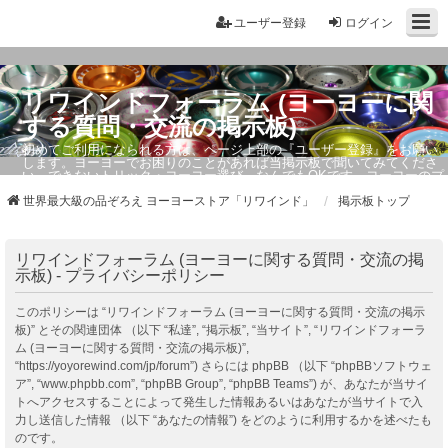
ユーザー登録
ログイン
リワインドフォーラム (ヨーヨーに関
する質問・交流の掲示板)
初めてご利用になられる方は、ページ上部の『ユーザー登録』をお願い
します。ヨーヨーでお困りのことがあれば当掲示板で聞いてみてくださ
い。できないトリック・ヨーヨー選び、なんでもOKです。ヨーヨーのプ
ロもお答えしています。
世界最大級の品ぞろえ ヨーヨーストア「リワインド」
掲示板トップ
リワインドフォーラム (ヨーヨーに関する質問・交流の掲
示板) - プライバシーポリシー
このポリシーは “リワインドフォーラム (ヨーヨーに関する質問・交流の掲示
板)” とその関連団体 （以下 “私達”, “掲示板”, “当サイト”, “リワインドフォーラ
ム (ヨーヨーに関する質問・交流の掲示板)”,
“https://yoyorewind.com/jp/forum”) さらには phpBB （以下 “phpBBソフトウェ
ア”, “www.phpbb.com”, “phpBB Group”, “phpBB Teams”) が、あなたが当サイ
トへアクセスすることによって発生した情報あるいはあなたが当サイトで入
力し送信した情報 （以下 “あなたの情報”) をどのように利用するかを述べたも
のです。