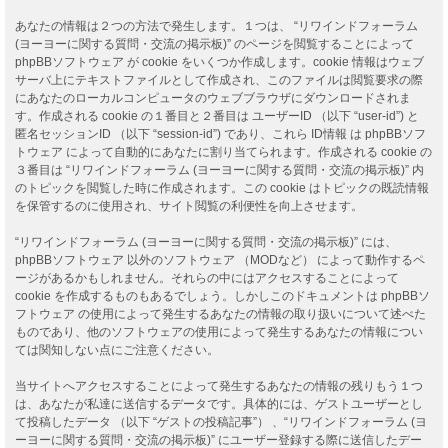
あなたの情報は２つの方法で発生します。１つは、 “リワインドフォーラム
(ヨーヨーに関する質問・交流の掲示板)” のページを閲覧することによって
phpBBソフトウェア が cookie をいくつか作成します。cookie 情報はウェブ
サーバ上にテキストファイルとして作成され、このファイルは閲覧要求の際
にあなたのローカルコンピュータのウェブブラウザにダウンロードされま
す。作成される cookie の１番目と２番目は ユーザーID （以下 “user-id”) と
匿名セッションID （以下 “session-id”) であり、これら ID情報 は phpBBソフ
トウェア によって自動的にあなたに割り当てられます。作成される cookie の
３番目は “リワインドフォーラム (ヨーヨーに関する質問・交流の掲示板)” 内
のトピックを閲覧した時に作成されます。この cookie はトピックの既読情報
を保管するのに使用され、サイト閲覧の利便性を向上させます。
“リワインドフォーラム (ヨーヨーに関する質問・交流の掲示板)” には、
phpBBソフトウェア 以外のソフトウェア （MODなど） によって動作するペ
ージがあるかもしれません。それらの中にはアクセスすることによって
cookie を作成するものもあるでしょう。しかしこのドキュメントは phpBBソ
フトウェア の使用によって発生するあなたの情報の取り扱いについて述べた
ものであり、他のソフトウェアの使用によって発生するあなたの情報につい
ては関知しない点にご注意ください。
当サイトへアクセスすることによって発生するあなたの情報の残りもう１つ
は、あなたが私達に送信するデータです。具体的には、ゲストユーザーとし
て投稿したデータ （以下 “ゲストの投稿記事”） 、“リワインドフォーラム (ヨ
ーヨーに関する質問・交流の掲示板)” にユーザー登録する際に送信したデー