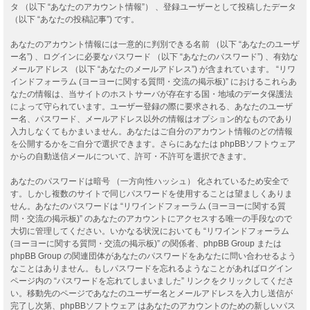
タ （以下 “あなたのアカウント情報”） 、登録ユーザーとして投稿したデータ
（以下 “あなたの投稿記事”) です。
あなたのアカウント情報には一意的に判別できる名前 （以下 “あなたのユーザ
ー名”) 、ログインに必要なパスワード （以下 “あなたのパスワード”) 、有効な
メールアドレス （以下 “あなたのメールアドレス”) が含まれています。 “リワ
インドフォーラム (ヨーヨーに関する質問・交流の掲示板)” におけるこれらあ
なたの情報は、当サイトのホストサーバが存在する国・地域のデータ保護法
によって守られています。ユーザー登録の際に要求される、あなたのユーザ
ー名、パスワード、メールアドレス以外の情報はオプション的なものであり
入力しなくてもかまいません。あなたはご自分のアカウント情報のどの情報
を公開するかをご自分で選択できます。さらにあなたは phpBBソフトウェア
からの自動送信メールについて、許可・不許可を選択できます。
あなたのパスワードは暗号 （一方向性ハッシュ） 化されているため安全で
す。しかし複数のサイトで同じパスワードを使用することは望ましくありま
せん。あなたのパスワードは “リワインドフォーラム (ヨーヨーに関する質
問・交流の掲示板)” のあなたのアカウントにアクセスする唯一の手段なので
大切に管理してください。いかなる状況においても “リワインドフォーラム
(ヨーヨーに関する質問・交流の掲示板)” の関係者、phpBB Group または
phpBB Group の関連団体があなたのパスワードをあなたに問い合わせるよう
なことはありません。もしパスワードを忘れるようなことがあればログイン
ページ内の “パスワードを忘れてしまいました” リンクをクリックしてくださ
い。移動先のページであなたのユーザー名とメールアドレスを入力し送信が
完了し次第、phpBBソフトウェア はあなたのアカウントのための新しいパス