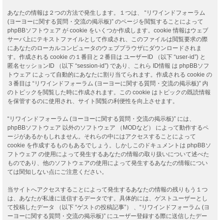
あなたの情報は２つの方法で発生します。１つは、 “リワインドフォーラム
(ヨーヨーに関する質問・交流の掲示板)” のページを閲覧することによって
phpBBソフトウェア が cookie をいくつか作成します。cookie 情報はウェブ
サーバ上にテキストファイルとして作成され、このファイルは閲覧要求の際
にあなたのローカルコンピュータのウェブブラウザにダウンロードされま
す。作成される cookie の１番目と２番目は ユーザーID （以下 “user-id”) と
匿名セッションID （以下 “session-id”) であり、これら ID情報 は phpBBソフ
トウェア によって自動的にあなたに割り当てられます。作成される cookie の
３番目は “リワインドフォーラム (ヨーヨーに関する質問・交流の掲示板)” 内
のトピックを閲覧した時に作成されます。この cookie はトピックの既読情報
を保管するのに使用され、サイト閲覧の利便性を向上させます。
“リワインドフォーラム (ヨーヨーに関する質問・交流の掲示板)” には、
phpBBソフトウェア 以外のソフトウェア （MODなど） によって動作するペ
ージがあるかもしれません。それらの中にはアクセスすることによって
cookie を作成するものもあるでしょう。しかしこのドキュメントは phpBBソ
フトウェア の使用によって発生するあなたの情報の取り扱いについて述べた
ものであり、他のソフトウェアの使用によって発生するあなたの情報につい
ては関知しない点にご注意ください。
当サイトへアクセスすることによって発生するあなたの情報の残りもう１つ
は、あなたが私達に送信するデータです。具体的には、ゲストユーザーとし
て投稿したデータ （以下 “ゲストの投稿記事”） 、“リワインドフォーラム (ヨ
ーヨーに関する質問・交流の掲示板)” にユーザー登録する際に送信したデー