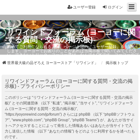
ユーザー登録
ログイン
リワインドフォーラム (ヨーヨーに関
する質問・交流の掲示板)
初めてご利用になられる方は、ページ上部の『ユーザー登録』をお願い
します。ヨーヨーでお困りのことがあれば当掲示板で聞いてみてくださ
い。できないトリック・ヨーヨー選び、なんでもOKです。ヨーヨーのプ
ロもお答えしています。
世界最大級の品ぞろえ ヨーヨーストア「リワインド」
掲示板トップ
リワインドフォーラム (ヨーヨーに関する質問・交流の掲
示板) - プライバシーポリシー
このポリシーは “リワインドフォーラム (ヨーヨーに関する質問・交流の掲示
板)” とその関連団体 （以下 “私達”, “掲示板”, “当サイト”, “リワインドフォーラ
ム (ヨーヨーに関する質問・交流の掲示板)”,
“https://yoyorewind.com/jp/forum”) さらには phpBB （以下 “phpBBソフトウェ
ア”, “www.phpbb.com”, “phpBB Group”, “phpBB Teams”) が、あなたが当サイ
トへアクセスすることによって発生した情報あるいはあなたが当サイトで入
力し送信した情報 （以下 “あなたの情報”) をどのように利用するかを述べたも
のです。