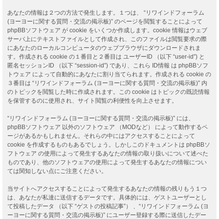
あなたの情報は２つの方法で発生します。１つは、 “リワインドフォーラム
(ヨーヨーに関する質問・交流の掲示板)” のページを閲覧することによって
phpBBソフトウェア が cookie をいくつか作成します。cookie 情報はウェブ
サーバ上にテキストファイルとして作成され、このファイルは閲覧要求の際
にあなたのローカルコンピュータのウェブブラウザにダウンロードされま
す。作成される cookie の１番目と２番目は ユーザーID （以下 “user-id”) と
匿名セッションID （以下 “session-id”) であり、これら ID情報 は phpBBソフ
トウェア によって自動的にあなたに割り当てられます。作成される cookie の
３番目は “リワインドフォーラム (ヨーヨーに関する質問・交流の掲示板)” 内
のトピックを閲覧した時に作成されます。この cookie はトピックの既読情報
を保管するのに使用され、サイト閲覧の利便性を向上させます。
“リワインドフォーラム (ヨーヨーに関する質問・交流の掲示板)” には、
phpBBソフトウェア 以外のソフトウェア （MODなど） によって動作するペ
ージがあるかもしれません。それらの中にはアクセスすることによって
cookie を作成するものもあるでしょう。しかしこのドキュメントは phpBBソ
フトウェア の使用によって発生するあなたの情報の取り扱いについて述べた
ものであり、他のソフトウェアの使用によって発生するあなたの情報につい
ては関知しない点にご注意ください。
当サイトへアクセスすることによって発生するあなたの情報の残りもう１つ
は、あなたが私達に送信するデータです。具体的には、ゲストユーザーとし
て投稿したデータ （以下 “ゲストの投稿記事”） 、“リワインドフォーラム (ヨ
ーヨーに関する質問・交流の掲示板)” にユーザー登録する際に送信したデー