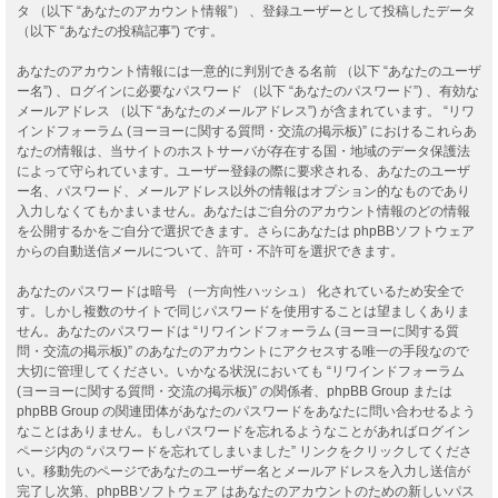
タ （以下 “あなたのアカウント情報”） 、登録ユーザーとして投稿したデータ
（以下 “あなたの投稿記事”) です。
あなたのアカウント情報には一意的に判別できる名前 （以下 “あなたのユーザ
ー名”) 、ログインに必要なパスワード （以下 “あなたのパスワード”) 、有効な
メールアドレス （以下 “あなたのメールアドレス”) が含まれています。 “リワ
インドフォーラム (ヨーヨーに関する質問・交流の掲示板)” におけるこれらあ
なたの情報は、当サイトのホストサーバが存在する国・地域のデータ保護法
によって守られています。ユーザー登録の際に要求される、あなたのユーザ
ー名、パスワード、メールアドレス以外の情報はオプション的なものであり
入力しなくてもかまいません。あなたはご自分のアカウント情報のどの情報
を公開するかをご自分で選択できます。さらにあなたは phpBBソフトウェア
からの自動送信メールについて、許可・不許可を選択できます。
あなたのパスワードは暗号 （一方向性ハッシュ） 化されているため安全で
す。しかし複数のサイトで同じパスワードを使用することは望ましくありま
せん。あなたのパスワードは “リワインドフォーラム (ヨーヨーに関する質
問・交流の掲示板)” のあなたのアカウントにアクセスする唯一の手段なので
大切に管理してください。いかなる状況においても “リワインドフォーラム
(ヨーヨーに関する質問・交流の掲示板)” の関係者、phpBB Group または
phpBB Group の関連団体があなたのパスワードをあなたに問い合わせるよう
なことはありません。もしパスワードを忘れるようなことがあればログイン
ページ内の “パスワードを忘れてしまいました” リンクをクリックしてくださ
い。移動先のページであなたのユーザー名とメールアドレスを入力し送信が
完了し次第、phpBBソフトウェア はあなたのアカウントのための新しいパス