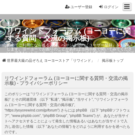
ユーザー登録
ログイン
リワインドフォーラム (ヨーヨーに関
する質問・交流の掲示板)
初めてご利用になられる方は、ページ上部の『ユーザー登録』をお願い
します。ヨーヨーでお困りのことがあれば当掲示板で聞いてみてくださ
い。できないトリック・ヨーヨー選び、なんでもOKです。ヨーヨーのプ
ロもお答えしています。
世界最大級の品ぞろえ ヨーヨーストア「リワインド」
掲示板トップ
リワインドフォーラム (ヨーヨーに関する質問・交流の掲
示板) - プライバシーポリシー
このポリシーは “リワインドフォーラム (ヨーヨーに関する質問・交流の掲示
板)” とその関連団体 （以下 “私達”, “掲示板”, “当サイト”, “リワインドフォーラ
ム (ヨーヨーに関する質問・交流の掲示板)”,
“https://yoyorewind.com/jp/forum”) さらには phpBB （以下 “phpBBソフトウェ
ア”, “www.phpbb.com”, “phpBB Group”, “phpBB Teams”) が、あなたが当サイ
トへアクセスすることによって発生した情報あるいはあなたが当サイトで入
力し送信した情報 （以下 “あなたの情報”) をどのように利用するかを述べたも
のです。