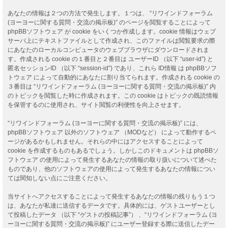
あなたの情報は２つの方法で発生します。１つは、 “リワインドフォーラム
(ヨーヨーに関する質問・交流の掲示板)” のページを閲覧することによって
phpBBソフトウェア が cookie をいくつか作成します。cookie 情報はウェブ
サーバ上にテキストファイルとして作成され、このファイルは閲覧要求の際
にあなたのローカルコンピュータのウェブブラウザにダウンロードされま
す。作成される cookie の１番目と２番目は ユーザーID （以下 “user-id”) と
匿名セッションID （以下 “session-id”) であり、これら ID情報 は phpBBソフ
トウェア によって自動的にあなたに割り当てられます。作成される cookie の
３番目は “リワインドフォーラム (ヨーヨーに関する質問・交流の掲示板)” 内
のトピックを閲覧した時に作成されます。この cookie はトピックの既読情報
を保管するのに使用され、サイト閲覧の利便性を向上させます。
“リワインドフォーラム (ヨーヨーに関する質問・交流の掲示板)” には、
phpBBソフトウェア 以外のソフトウェア （MODなど） によって動作するペ
ージがあるかもしれません。それらの中にはアクセスすることによって
cookie を作成するものもあるでしょう。しかしこのドキュメントは phpBBソ
フトウェア の使用によって発生するあなたの情報の取り扱いについて述べた
ものであり、他のソフトウェアの使用によって発生するあなたの情報につい
ては関知しない点にご注意ください。
当サイトへアクセスすることによって発生するあなたの情報の残りもう１つ
は、あなたが私達に送信するデータです。具体的には、ゲストユーザーとし
て投稿したデータ （以下 “ゲストの投稿記事”） 、“リワインドフォーラム (ヨ
ーヨーに関する質問・交流の掲示板)” にユーザー登録する際に送信したデー