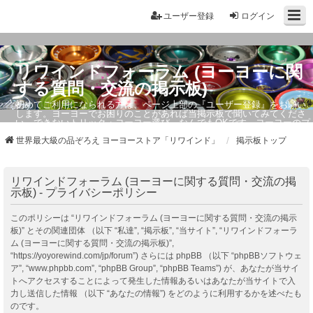
ユーザー登録
ログイン
リワインドフォーラム (ヨーヨーに関
する質問・交流の掲示板)
初めてご利用になられる方は、ページ上部の『ユーザー登録』をお願い
します。ヨーヨーでお困りのことがあれば当掲示板で聞いてみてくださ
い。できないトリック・ヨーヨー選び、なんでもOKです。ヨーヨーのプ
ロもお答えしています。
世界最大級の品ぞろえ ヨーヨーストア「リワインド」
掲示板トップ
リワインドフォーラム (ヨーヨーに関する質問・交流の掲
示板) - プライバシーポリシー
このポリシーは “リワインドフォーラム (ヨーヨーに関する質問・交流の掲示
板)” とその関連団体 （以下 “私達”, “掲示板”, “当サイト”, “リワインドフォーラ
ム (ヨーヨーに関する質問・交流の掲示板)”,
“https://yoyorewind.com/jp/forum”) さらには phpBB （以下 “phpBBソフトウェ
ア”, “www.phpbb.com”, “phpBB Group”, “phpBB Teams”) が、あなたが当サイ
トへアクセスすることによって発生した情報あるいはあなたが当サイトで入
力し送信した情報 （以下 “あなたの情報”) をどのように利用するかを述べたも
のです。