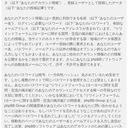
タ （以下 “あなたのアカウント情報”） 、登録ユーザーとして投稿したデータ
（以下 “あなたの投稿記事”) です。
あなたのアカウント情報には一意的に判別できる名前 （以下 “あなたのユーザ
ー名”) 、ログインに必要なパスワード （以下 “あなたのパスワード”) 、有効な
メールアドレス （以下 “あなたのメールアドレス”) が含まれています。 “リワ
インドフォーラム (ヨーヨーに関する質問・交流の掲示板)” におけるこれらあ
なたの情報は、当サイトのホストサーバが存在する国・地域のデータ保護法
によって守られています。ユーザー登録の際に要求される、あなたのユーザ
ー名、パスワード、メールアドレス以外の情報はオプション的なものであり
入力しなくてもかまいません。あなたはご自分のアカウント情報のどの情報
を公開するかをご自分で選択できます。さらにあなたは phpBBソフトウェア
からの自動送信メールについて、許可・不許可を選択できます。
あなたのパスワードは暗号 （一方向性ハッシュ） 化されているため安全で
す。しかし複数のサイトで同じパスワードを使用することは望ましくありま
せん。あなたのパスワードは “リワインドフォーラム (ヨーヨーに関する質
問・交流の掲示板)” のあなたのアカウントにアクセスする唯一の手段なので
大切に管理してください。いかなる状況においても “リワインドフォーラム
(ヨーヨーに関する質問・交流の掲示板)” の関係者、phpBB Group または
phpBB Group の関連団体があなたのパスワードをあなたに問い合わせるよう
なことはありません。もしパスワードを忘れるようなことがあればログイン
ページ内の “パスワードを忘れてしまいました” リンクをクリックしてくださ
い。移動先のページであなたのユーザー名とメールアドレスを入力し送信が
完了し次第、phpBBソフトウェア はあなたのアカウントのための新しいパス