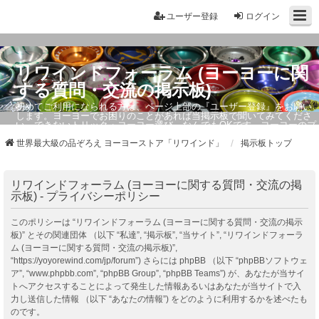
ユーザー登録
ログイン
リワインドフォーラム (ヨーヨーに関
する質問・交流の掲示板)
初めてご利用になられる方は、ページ上部の『ユーザー登録』をお願い
します。ヨーヨーでお困りのことがあれば当掲示板で聞いてみてくださ
い。できないトリック・ヨーヨー選び、なんでもOKです。ヨーヨーのプ
ロもお答えしています。
世界最大級の品ぞろえ ヨーヨーストア「リワインド」
掲示板トップ
リワインドフォーラム (ヨーヨーに関する質問・交流の掲
示板) - プライバシーポリシー
このポリシーは “リワインドフォーラム (ヨーヨーに関する質問・交流の掲示
板)” とその関連団体 （以下 “私達”, “掲示板”, “当サイト”, “リワインドフォーラ
ム (ヨーヨーに関する質問・交流の掲示板)”,
“https://yoyorewind.com/jp/forum”) さらには phpBB （以下 “phpBBソフトウェ
ア”, “www.phpbb.com”, “phpBB Group”, “phpBB Teams”) が、あなたが当サイ
トへアクセスすることによって発生した情報あるいはあなたが当サイトで入
力し送信した情報 （以下 “あなたの情報”) をどのように利用するかを述べたも
のです。