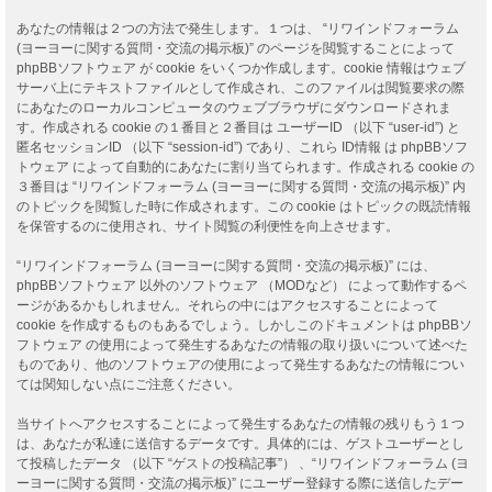
あなたの情報は２つの方法で発生します。１つは、 “リワインドフォーラム
(ヨーヨーに関する質問・交流の掲示板)” のページを閲覧することによって
phpBBソフトウェア が cookie をいくつか作成します。cookie 情報はウェブ
サーバ上にテキストファイルとして作成され、このファイルは閲覧要求の際
にあなたのローカルコンピュータのウェブブラウザにダウンロードされま
す。作成される cookie の１番目と２番目は ユーザーID （以下 “user-id”) と
匿名セッションID （以下 “session-id”) であり、これら ID情報 は phpBBソフ
トウェア によって自動的にあなたに割り当てられます。作成される cookie の
３番目は “リワインドフォーラム (ヨーヨーに関する質問・交流の掲示板)” 内
のトピックを閲覧した時に作成されます。この cookie はトピックの既読情報
を保管するのに使用され、サイト閲覧の利便性を向上させます。
“リワインドフォーラム (ヨーヨーに関する質問・交流の掲示板)” には、
phpBBソフトウェア 以外のソフトウェア （MODなど） によって動作するペ
ージがあるかもしれません。それらの中にはアクセスすることによって
cookie を作成するものもあるでしょう。しかしこのドキュメントは phpBBソ
フトウェア の使用によって発生するあなたの情報の取り扱いについて述べた
ものであり、他のソフトウェアの使用によって発生するあなたの情報につい
ては関知しない点にご注意ください。
当サイトへアクセスすることによって発生するあなたの情報の残りもう１つ
は、あなたが私達に送信するデータです。具体的には、ゲストユーザーとし
て投稿したデータ （以下 “ゲストの投稿記事”） 、“リワインドフォーラム (ヨ
ーヨーに関する質問・交流の掲示板)” にユーザー登録する際に送信したデー