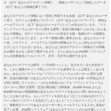
タ （以下 “あなたのアカウント情報”） 、登録ユーザーとして投稿したデータ
（以下 “あなたの投稿記事”) です。
あなたのアカウント情報には一意的に判別できる名前 （以下 “あなたのユーザ
ー名”) 、ログインに必要なパスワード （以下 “あなたのパスワード”) 、有効な
メールアドレス （以下 “あなたのメールアドレス”) が含まれています。 “リワ
インドフォーラム (ヨーヨーに関する質問・交流の掲示板)” におけるこれらあ
なたの情報は、当サイトのホストサーバが存在する国・地域のデータ保護法
によって守られています。ユーザー登録の際に要求される、あなたのユーザ
ー名、パスワード、メールアドレス以外の情報はオプション的なものであり
入力しなくてもかまいません。あなたはご自分のアカウント情報のどの情報
を公開するかをご自分で選択できます。さらにあなたは phpBBソフトウェア
からの自動送信メールについて、許可・不許可を選択できます。
あなたのパスワードは暗号 （一方向性ハッシュ） 化されているため安全で
す。しかし複数のサイトで同じパスワードを使用することは望ましくありま
せん。あなたのパスワードは “リワインドフォーラム (ヨーヨーに関する質
問・交流の掲示板)” のあなたのアカウントにアクセスする唯一の手段なので
大切に管理してください。いかなる状況においても “リワインドフォーラム
(ヨーヨーに関する質問・交流の掲示板)” の関係者、phpBB Group または
phpBB Group の関連団体があなたのパスワードをあなたに問い合わせるよう
なことはありません。もしパスワードを忘れるようなことがあればログイン
ページ内の “パスワードを忘れてしまいました” リンクをクリックしてくださ
い。移動先のページであなたのユーザー名とメールアドレスを入力し送信が
完了し次第、phpBBソフトウェア はあなたのアカウントのための新しいパス