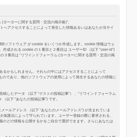
ム (ヨーヨーに関する質問・交流の掲示板)”,
eams”) が、あなたが当サイトへアクセスすることによって発生した情報あるいはあなたが当サイ
トウェア が cookie をいくつか作成します。cookie 情報はウェ
okie の１番目と２番目は ユーザーID （以下 “user-id”)
okie の３番目は “リワインドフォーラム (ヨーヨーに関する質問・交流の掲
ージがあるかもしれません。それらの中にはアクセスすることによって
べたものであり、他のソフトウェアの使用によって発生するあなたの情報に
たデータ （以下 “ゲストの投稿記事”） 、“リワインドフォーラム
（以下 “あなたの投稿記事”) です。
メールアドレス （以下 “あなたのメールアドレス”) が含まれていま
データ保護法によって守られています。ユーザー登録の際に要求される、
報のどの情報を公開するかをご自分で選択できます。さらにあなたは