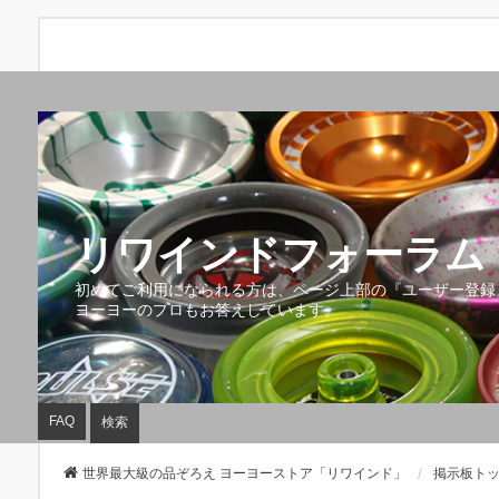
リワインドフォーラム 
初めてご利用になられる方は、ページ上部の『ユーザー登録
ヨーヨーのプロもお答えしています。
FAQ
検索
世界最大級の品ぞろえ ヨーヨーストア「リワインド」
掲示板ト