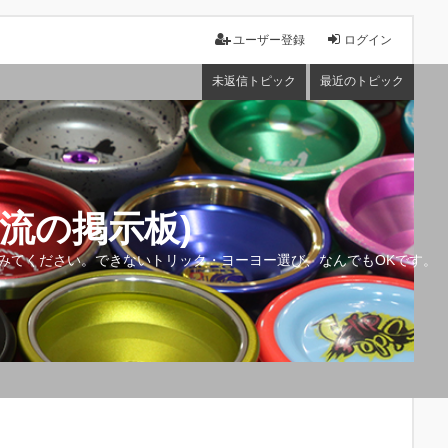
ユーザー登録
ログイン
未返信トピック
最近のトピック
流の掲示板)
みてください。できないトリック・ヨーヨー選び、なんでもOKです。