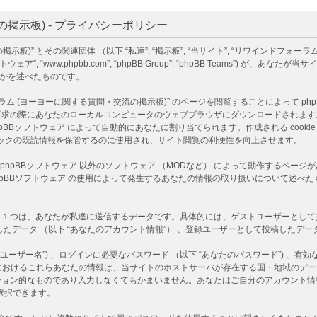
掲示板) - プライバシーポリシー
)” とその関連団体 （以下 “私達”, “掲示板”, “当サイト”, “リワインドフォーラ
下 “phpBBソフトウェア”, “www.phpbb.com”, “phpBB Group”, “phpBB T
るかを述べたものです。
ヨーヨーに関する質問・交流の掲示板)” のページを閲覧することによって phpBBソフ
あなたのローカルコンピュータのウェブブラウザにダウンロードされます。作成される co
D情報 は phpBBソフトウェア によって自動的にあなたに割り当てられます。作成される co
 はトピックの既読情報を保管するのに使用され、サイト閲覧の利便性を向上させます。
は、phpBBソフトウェア 以外のソフトウェア （MODなど） によって動作するペ
 phpBBソフトウェア の使用によって発生するあなたの情報の取り扱いについて述
つは、あなたが私達に送信するデータです。具体的には、ゲストユーザーとして投稿し
たデータ （以下 “あなたのアカウント情報”） 、登録ユーザーとして投稿したデータ 
ーザー名”) 、ログインに必要なパスワード （以下 “あなたのパスワード”) 、有効な
)” におけるこれらあなたの情報は、当サイトのホストサーバが存在する国・地域の
ション的なものであり入力しなくてもかまいません。あなたはご自分のアカウント情
選択できます。