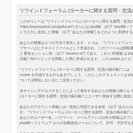
リワインドフォーラム (ヨーヨーに関する質問・交流の
このポリシーは “リワインドフォーラム (ヨーヨーに関する質問・交流の掲示板
“https://yoyorewind.com/jp/forum”) さらには phpBB （以
トで入力し送信した情報 （以下 “あなたの情報”) をどのように利用す
あなたの情報は２つの方法で発生します。１つは、 “リワインドフォーラム (
ブサーバ上にテキストファイルとして作成され、このファイルは閲覧要求の際に
と 匿名セッションID （以下 “session-id”) であり、これら I
示板)” 内のトピックを閲覧した時に作成されます。この cookie
“リワインドフォーラム (ヨーヨーに関する質問・交流の掲示板)” に
cookie を作成するものもあるでしょう。しかしこのドキュメントは
ついては関知しない点にご注意ください。
当サイトへアクセスすることによって発生するあなたの情報の残りもう１
(ヨーヨーに関する質問・交流の掲示板)” にユーザー登録する際に送信し
あなたのアカウント情報には一意的に判別できる名前 （以下 “あなたのユ
す。 “リワインドフォーラム (ヨーヨーに関する質問・交流の掲示板
あなたのユーザー名、パスワード、メールアドレス以外の情報はオプ
phpBBソフトウェア からの自動送信メールについて、許可・不許可を