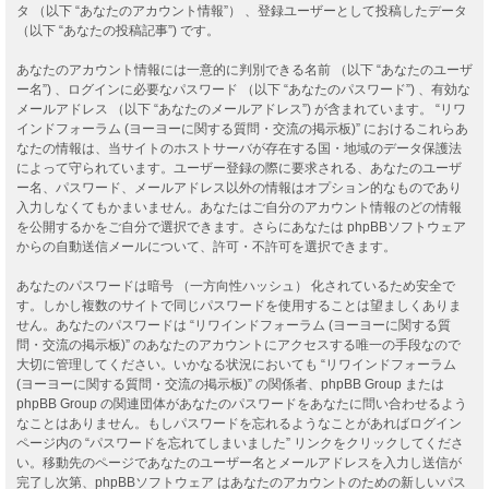
タ （以下 “あなたのアカウント情報”） 、登録ユーザーとして投稿したデータ
（以下 “あなたの投稿記事”) です。
あなたのアカウント情報には一意的に判別できる名前 （以下 “あなたのユーザ
ー名”) 、ログインに必要なパスワード （以下 “あなたのパスワード”) 、有効な
メールアドレス （以下 “あなたのメールアドレス”) が含まれています。 “リワ
インドフォーラム (ヨーヨーに関する質問・交流の掲示板)” におけるこれらあ
なたの情報は、当サイトのホストサーバが存在する国・地域のデータ保護法
によって守られています。ユーザー登録の際に要求される、あなたのユーザ
ー名、パスワード、メールアドレス以外の情報はオプション的なものであり
入力しなくてもかまいません。あなたはご自分のアカウント情報のどの情報
を公開するかをご自分で選択できます。さらにあなたは phpBBソフトウェア
からの自動送信メールについて、許可・不許可を選択できます。
あなたのパスワードは暗号 （一方向性ハッシュ） 化されているため安全で
す。しかし複数のサイトで同じパスワードを使用することは望ましくありま
せん。あなたのパスワードは “リワインドフォーラム (ヨーヨーに関する質
問・交流の掲示板)” のあなたのアカウントにアクセスする唯一の手段なので
大切に管理してください。いかなる状況においても “リワインドフォーラム
(ヨーヨーに関する質問・交流の掲示板)” の関係者、phpBB Group または
phpBB Group の関連団体があなたのパスワードをあなたに問い合わせるよう
なことはありません。もしパスワードを忘れるようなことがあればログイン
ページ内の “パスワードを忘れてしまいました” リンクをクリックしてくださ
い。移動先のページであなたのユーザー名とメールアドレスを入力し送信が
完了し次第、phpBBソフトウェア はあなたのアカウントのための新しいパス