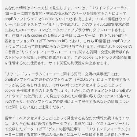
あなたの情報は２つの方法で発生します。１つは、 “リワインドフォーラム
(ヨーヨーに関する質問・交流の掲示板)” のページを閲覧することによって
phpBBソフトウェア が cookie をいくつか作成します。cookie 情報はウェブ
サーバ上にテキストファイルとして作成され、このファイルは閲覧要求の際
にあなたのローカルコンピュータのウェブブラウザにダウンロードされま
す。作成される cookie の１番目と２番目は ユーザーID （以下 “user-id”) と
匿名セッションID （以下 “session-id”) であり、これら ID情報 は phpBBソフ
トウェア によって自動的にあなたに割り当てられます。作成される cookie の
３番目は “リワインドフォーラム (ヨーヨーに関する質問・交流の掲示板)” 内
のトピックを閲覧した時に作成されます。この cookie はトピックの既読情報
を保管するのに使用され、サイト閲覧の利便性を向上させます。
“リワインドフォーラム (ヨーヨーに関する質問・交流の掲示板)” には、
phpBBソフトウェア 以外のソフトウェア （MODなど） によって動作するペ
ージがあるかもしれません。それらの中にはアクセスすることによって
cookie を作成するものもあるでしょう。しかしこのドキュメントは phpBBソ
フトウェア の使用によって発生するあなたの情報の取り扱いについて述べた
ものであり、他のソフトウェアの使用によって発生するあなたの情報につい
ては関知しない点にご注意ください。
当サイトへアクセスすることによって発生するあなたの情報の残りもう１つ
は、あなたが私達に送信するデータです。具体的には、ゲストユーザーとし
て投稿したデータ （以下 “ゲストの投稿記事”） 、“リワインドフォーラム (ヨ
ーヨーに関する質問・交流の掲示板)” にユーザー登録する際に送信したデー