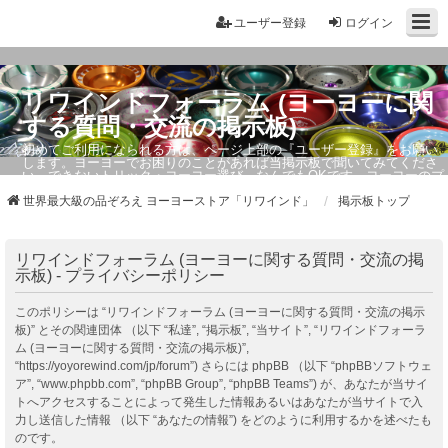
ユーザー登録
ログイン
リワインドフォーラム (ヨーヨーに関
する質問・交流の掲示板)
初めてご利用になられる方は、ページ上部の『ユーザー登録』をお願い
します。ヨーヨーでお困りのことがあれば当掲示板で聞いてみてくださ
い。できないトリック・ヨーヨー選び、なんでもOKです。ヨーヨーのプ
ロもお答えしています。
世界最大級の品ぞろえ ヨーヨーストア「リワインド」
掲示板トップ
リワインドフォーラム (ヨーヨーに関する質問・交流の掲
示板) - プライバシーポリシー
このポリシーは “リワインドフォーラム (ヨーヨーに関する質問・交流の掲示
板)” とその関連団体 （以下 “私達”, “掲示板”, “当サイト”, “リワインドフォーラ
ム (ヨーヨーに関する質問・交流の掲示板)”,
“https://yoyorewind.com/jp/forum”) さらには phpBB （以下 “phpBBソフトウェ
ア”, “www.phpbb.com”, “phpBB Group”, “phpBB Teams”) が、あなたが当サイ
トへアクセスすることによって発生した情報あるいはあなたが当サイトで入
力し送信した情報 （以下 “あなたの情報”) をどのように利用するかを述べたも
のです。