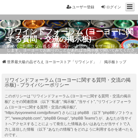
ユーザー登録
ログイン
リワインドフォーラム (ヨーヨーに関
する質問・交流の掲示板)
初めてご利用になられる方は、ページ上部の『ユーザー登録』をお願い
します。ヨーヨーでお困りのことがあれば当掲示板で聞いてみてくださ
い。できないトリック・ヨーヨー選び、なんでもOKです。ヨーヨーのプ
ロもお答えしています。
世界最大級の品ぞろえ ヨーヨーストア「リワインド」
掲示板トップ
リワインドフォーラム (ヨーヨーに関する質問・交流の掲
示板) - プライバシーポリシー
このポリシーは “リワインドフォーラム (ヨーヨーに関する質問・交流の掲示
板)” とその関連団体 （以下 “私達”, “掲示板”, “当サイト”, “リワインドフォーラ
ム (ヨーヨーに関する質問・交流の掲示板)”,
“https://yoyorewind.com/jp/forum”) さらには phpBB （以下 “phpBBソフトウェ
ア”, “www.phpbb.com”, “phpBB Group”, “phpBB Teams”) が、あなたが当サイ
トへアクセスすることによって発生した情報あるいはあなたが当サイトで入
力し送信した情報 （以下 “あなたの情報”) をどのように利用するかを述べたも
のです。