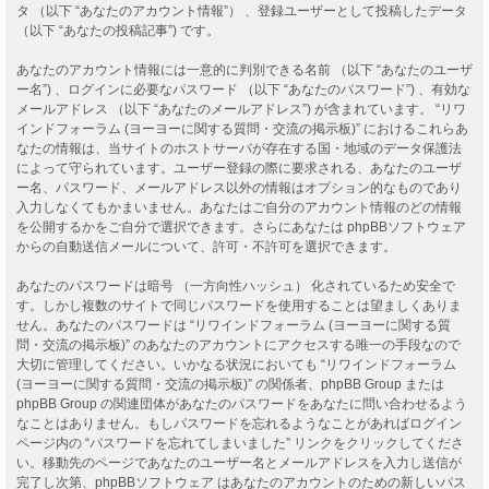
タ （以下 “あなたのアカウント情報”） 、登録ユーザーとして投稿したデータ
（以下 “あなたの投稿記事”) です。
あなたのアカウント情報には一意的に判別できる名前 （以下 “あなたのユーザ
ー名”) 、ログインに必要なパスワード （以下 “あなたのパスワード”) 、有効な
メールアドレス （以下 “あなたのメールアドレス”) が含まれています。 “リワ
インドフォーラム (ヨーヨーに関する質問・交流の掲示板)” におけるこれらあ
なたの情報は、当サイトのホストサーバが存在する国・地域のデータ保護法
によって守られています。ユーザー登録の際に要求される、あなたのユーザ
ー名、パスワード、メールアドレス以外の情報はオプション的なものであり
入力しなくてもかまいません。あなたはご自分のアカウント情報のどの情報
を公開するかをご自分で選択できます。さらにあなたは phpBBソフトウェア
からの自動送信メールについて、許可・不許可を選択できます。
あなたのパスワードは暗号 （一方向性ハッシュ） 化されているため安全で
す。しかし複数のサイトで同じパスワードを使用することは望ましくありま
せん。あなたのパスワードは “リワインドフォーラム (ヨーヨーに関する質
問・交流の掲示板)” のあなたのアカウントにアクセスする唯一の手段なので
大切に管理してください。いかなる状況においても “リワインドフォーラム
(ヨーヨーに関する質問・交流の掲示板)” の関係者、phpBB Group または
phpBB Group の関連団体があなたのパスワードをあなたに問い合わせるよう
なことはありません。もしパスワードを忘れるようなことがあればログイン
ページ内の “パスワードを忘れてしまいました” リンクをクリックしてくださ
い。移動先のページであなたのユーザー名とメールアドレスを入力し送信が
完了し次第、phpBBソフトウェア はあなたのアカウントのための新しいパス