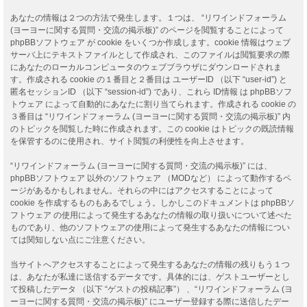
あなたの情報は２つの方法で発生します。１つは、 “リワインドフォーラム
(ヨーヨーに関する質問・交流の掲示板)” のページを閲覧することによって
phpBBソフトウェア が cookie をいくつか作成します。cookie 情報はウェブ
サーバ上にテキストファイルとして作成され、このファイルは閲覧要求の際
にあなたのローカルコンピュータのウェブブラウザにダウンロードされま
す。作成される cookie の１番目と２番目は ユーザーID （以下 “user-id”) と
匿名セッションID （以下 “session-id”) であり、これら ID情報 は phpBBソフ
トウェア によって自動的にあなたに割り当てられます。作成される cookie の
３番目は “リワインドフォーラム (ヨーヨーに関する質問・交流の掲示板)” 内
のトピックを閲覧した時に作成されます。この cookie はトピックの既読情報
を保管するのに使用され、サイト閲覧の利便性を向上させます。
“リワインドフォーラム (ヨーヨーに関する質問・交流の掲示板)” には、
phpBBソフトウェア 以外のソフトウェア （MODなど） によって動作するペ
ージがあるかもしれません。それらの中にはアクセスすることによって
cookie を作成するものもあるでしょう。しかしこのドキュメントは phpBBソ
フトウェア の使用によって発生するあなたの情報の取り扱いについて述べた
ものであり、他のソフトウェアの使用によって発生するあなたの情報につい
ては関知しない点にご注意ください。
当サイトへアクセスすることによって発生するあなたの情報の残りもう１つ
は、あなたが私達に送信するデータです。具体的には、ゲストユーザーとし
て投稿したデータ （以下 “ゲストの投稿記事”） 、“リワインドフォーラム (ヨ
ーヨーに関する質問・交流の掲示板)” にユーザー登録する際に送信したデー