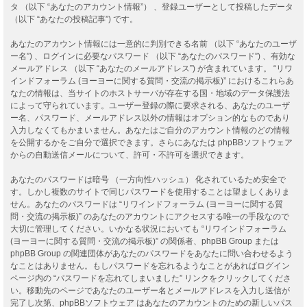
タ （以下 “あなたのアカウント情報”） 、登録ユーザーとして投稿したデータ
（以下 “あなたの投稿記事”) です。
あなたのアカウント情報には一意的に判別できる名前 （以下 “あなたのユーザ
ー名”) 、ログインに必要なパスワード （以下 “あなたのパスワード”) 、有効な
メールアドレス （以下 “あなたのメールアドレス”) が含まれています。 “リワ
インドフォーラム (ヨーヨーに関する質問・交流の掲示板)” におけるこれらあ
なたの情報は、当サイトのホストサーバが存在する国・地域のデータ保護法
によって守られています。ユーザー登録の際に要求される、あなたのユーザ
ー名、パスワード、メールアドレス以外の情報はオプション的なものであり
入力しなくてもかまいません。あなたはご自分のアカウント情報のどの情報
を公開するかをご自分で選択できます。さらにあなたは phpBBソフトウェア
からの自動送信メールについて、許可・不許可を選択できます。
あなたのパスワードは暗号 （一方向性ハッシュ） 化されているため安全で
す。しかし複数のサイトで同じパスワードを使用することは望ましくありま
せん。あなたのパスワードは “リワインドフォーラム (ヨーヨーに関する質
問・交流の掲示板)” のあなたのアカウントにアクセスする唯一の手段なので
大切に管理してください。いかなる状況においても “リワインドフォーラム
(ヨーヨーに関する質問・交流の掲示板)” の関係者、phpBB Group または
phpBB Group の関連団体があなたのパスワードをあなたに問い合わせるよう
なことはありません。もしパスワードを忘れるようなことがあればログイン
ページ内の “パスワードを忘れてしまいました” リンクをクリックしてくださ
い。移動先のページであなたのユーザー名とメールアドレスを入力し送信が
完了し次第、phpBBソフトウェア はあなたのアカウントのための新しいパス