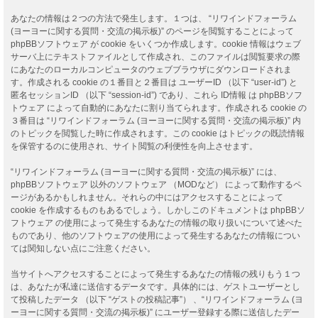
あなたの情報は２つの方法で発生します。１つは、 “リワインドフォーラム
(ヨーヨーに関する質問・交流の掲示板)” のページを閲覧することによって
phpBBソフトウェア が cookie をいくつか作成します。cookie 情報はウェブ
サーバ上にテキストファイルとして作成され、このファイルは閲覧要求の際
にあなたのローカルコンピュータのウェブブラウザにダウンロードされま
す。作成される cookie の１番目と２番目は ユーザーID （以下 “user-id”) と
匿名セッションID （以下 “session-id”) であり、これら ID情報 は phpBBソフ
トウェア によって自動的にあなたに割り当てられます。作成される cookie の
３番目は “リワインドフォーラム (ヨーヨーに関する質問・交流の掲示板)” 内
のトピックを閲覧した時に作成されます。この cookie はトピックの既読情報
を保管するのに使用され、サイト閲覧の利便性を向上させます。
“リワインドフォーラム (ヨーヨーに関する質問・交流の掲示板)” には、
phpBBソフトウェア 以外のソフトウェア （MODなど） によって動作するペ
ージがあるかもしれません。それらの中にはアクセスすることによって
cookie を作成するものもあるでしょう。しかしこのドキュメントは phpBBソ
フトウェア の使用によって発生するあなたの情報の取り扱いについて述べた
ものであり、他のソフトウェアの使用によって発生するあなたの情報につい
ては関知しない点にご注意ください。
当サイトへアクセスすることによって発生するあなたの情報の残りもう１つ
は、あなたが私達に送信するデータです。具体的には、ゲストユーザーとし
て投稿したデータ （以下 “ゲストの投稿記事”） 、“リワインドフォーラム (ヨ
ーヨーに関する質問・交流の掲示板)” にユーザー登録する際に送信したデー