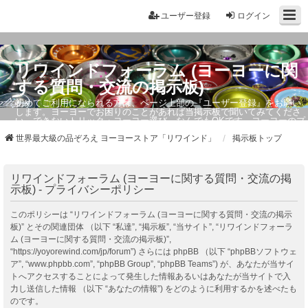
ユーザー登録
ログイン
リワインドフォーラム (ヨーヨーに関
する質問・交流の掲示板)
初めてご利用になられる方は、ページ上部の『ユーザー登録』をお願い
します。ヨーヨーでお困りのことがあれば当掲示板で聞いてみてくださ
い。できないトリック・ヨーヨー選び、なんでもOKです。ヨーヨーのプ
ロもお答えしています。
世界最大級の品ぞろえ ヨーヨーストア「リワインド」
掲示板トップ
リワインドフォーラム (ヨーヨーに関する質問・交流の掲
示板) - プライバシーポリシー
このポリシーは “リワインドフォーラム (ヨーヨーに関する質問・交流の掲示
板)” とその関連団体 （以下 “私達”, “掲示板”, “当サイト”, “リワインドフォーラ
ム (ヨーヨーに関する質問・交流の掲示板)”,
“https://yoyorewind.com/jp/forum”) さらには phpBB （以下 “phpBBソフトウェ
ア”, “www.phpbb.com”, “phpBB Group”, “phpBB Teams”) が、あなたが当サイ
トへアクセスすることによって発生した情報あるいはあなたが当サイトで入
力し送信した情報 （以下 “あなたの情報”) をどのように利用するかを述べたも
のです。