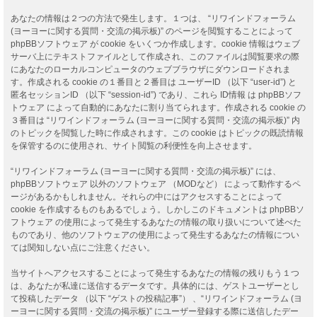
あなたの情報は２つの方法で発生します。１つは、 “リワインドフォーラム
(ヨーヨーに関する質問・交流の掲示板)” のページを閲覧することによって
phpBBソフトウェア が cookie をいくつか作成します。cookie 情報はウェブ
サーバ上にテキストファイルとして作成され、このファイルは閲覧要求の際
にあなたのローカルコンピュータのウェブブラウザにダウンロードされま
す。作成される cookie の１番目と２番目は ユーザーID （以下 “user-id”) と
匿名セッションID （以下 “session-id”) であり、これら ID情報 は phpBBソフ
トウェア によって自動的にあなたに割り当てられます。作成される cookie の
３番目は “リワインドフォーラム (ヨーヨーに関する質問・交流の掲示板)” 内
のトピックを閲覧した時に作成されます。この cookie はトピックの既読情報
を保管するのに使用され、サイト閲覧の利便性を向上させます。
“リワインドフォーラム (ヨーヨーに関する質問・交流の掲示板)” には、
phpBBソフトウェア 以外のソフトウェア （MODなど） によって動作するペ
ージがあるかもしれません。それらの中にはアクセスすることによって
cookie を作成するものもあるでしょう。しかしこのドキュメントは phpBBソ
フトウェア の使用によって発生するあなたの情報の取り扱いについて述べた
ものであり、他のソフトウェアの使用によって発生するあなたの情報につい
ては関知しない点にご注意ください。
当サイトへアクセスすることによって発生するあなたの情報の残りもう１つ
は、あなたが私達に送信するデータです。具体的には、ゲストユーザーとし
て投稿したデータ （以下 “ゲストの投稿記事”） 、“リワインドフォーラム (ヨ
ーヨーに関する質問・交流の掲示板)” にユーザー登録する際に送信したデー