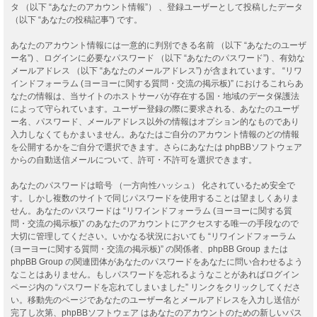
タ （以下 “あなたのアカウント情報”） 、登録ユーザーとして投稿したデータ
（以下 “あなたの投稿記事”) です。
あなたのアカウント情報には一意的に判別できる名前 （以下 “あなたのユーザ
ー名”) 、ログインに必要なパスワード （以下 “あなたのパスワード”) 、有効な
メールアドレス （以下 “あなたのメールアドレス”) が含まれています。 “リワ
インドフォーラム (ヨーヨーに関する質問・交流の掲示板)” におけるこれらあ
なたの情報は、当サイトのホストサーバが存在する国・地域のデータ保護法
によって守られています。ユーザー登録の際に要求される、あなたのユーザ
ー名、パスワード、メールアドレス以外の情報はオプション的なものであり
入力しなくてもかまいません。あなたはご自分のアカウント情報のどの情報
を公開するかをご自分で選択できます。さらにあなたは phpBBソフトウェア
からの自動送信メールについて、許可・不許可を選択できます。
あなたのパスワードは暗号 （一方向性ハッシュ） 化されているため安全で
す。しかし複数のサイトで同じパスワードを使用することは望ましくありま
せん。あなたのパスワードは “リワインドフォーラム (ヨーヨーに関する質
問・交流の掲示板)” のあなたのアカウントにアクセスする唯一の手段なので
大切に管理してください。いかなる状況においても “リワインドフォーラム
(ヨーヨーに関する質問・交流の掲示板)” の関係者、phpBB Group または
phpBB Group の関連団体があなたのパスワードをあなたに問い合わせるよう
なことはありません。もしパスワードを忘れるようなことがあればログイン
ページ内の “パスワードを忘れてしまいました” リンクをクリックしてくださ
い。移動先のページであなたのユーザー名とメールアドレスを入力し送信が
完了し次第、phpBBソフトウェア はあなたのアカウントのための新しいパス