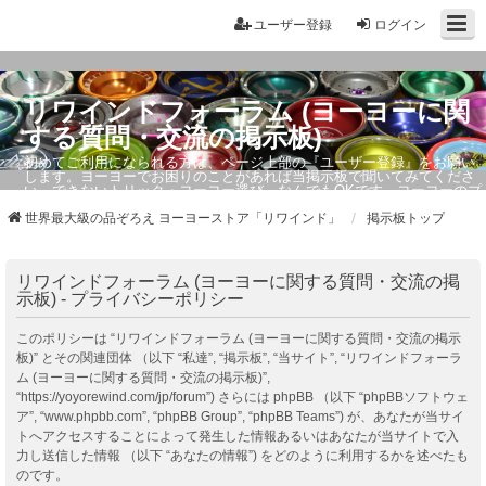
ユーザー登録
ログイン
リワインドフォーラム (ヨーヨーに関
する質問・交流の掲示板)
初めてご利用になられる方は、ページ上部の『ユーザー登録』をお願い
します。ヨーヨーでお困りのことがあれば当掲示板で聞いてみてくださ
い。できないトリック・ヨーヨー選び、なんでもOKです。ヨーヨーのプ
ロもお答えしています。
世界最大級の品ぞろえ ヨーヨーストア「リワインド」
掲示板トップ
リワインドフォーラム (ヨーヨーに関する質問・交流の掲
示板) - プライバシーポリシー
このポリシーは “リワインドフォーラム (ヨーヨーに関する質問・交流の掲示
板)” とその関連団体 （以下 “私達”, “掲示板”, “当サイト”, “リワインドフォーラ
ム (ヨーヨーに関する質問・交流の掲示板)”,
“https://yoyorewind.com/jp/forum”) さらには phpBB （以下 “phpBBソフトウェ
ア”, “www.phpbb.com”, “phpBB Group”, “phpBB Teams”) が、あなたが当サイ
トへアクセスすることによって発生した情報あるいはあなたが当サイトで入
力し送信した情報 （以下 “あなたの情報”) をどのように利用するかを述べたも
のです。