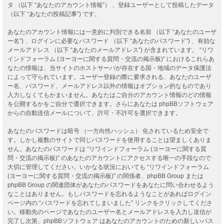
タ （以下 “あなたのアカウント情報”） 、登録ユーザーとして投稿したデータ
（以下 “あなたの投稿記事”) です。
あなたのアカウント情報には一意的に判別できる名前 （以下 “あなたのユーザ
ー名”) 、ログインに必要なパスワード （以下 “あなたのパスワード”) 、有効な
メールアドレス （以下 “あなたのメールアドレス”) が含まれています。 “リワ
インドフォーラム (ヨーヨーに関する質問・交流の掲示板)” におけるこれらあ
なたの情報は、当サイトのホストサーバが存在する国・地域のデータ保護法
によって守られています。ユーザー登録の際に要求される、あなたのユーザ
ー名、パスワード、メールアドレス以外の情報はオプション的なものであり
入力しなくてもかまいません。あなたはご自分のアカウント情報のどの情報
を公開するかをご自分で選択できます。さらにあなたは phpBBソフトウェア
からの自動送信メールについて、許可・不許可を選択できます。
あなたのパスワードは暗号 （一方向性ハッシュ） 化されているため安全で
す。しかし複数のサイトで同じパスワードを使用することは望ましくありま
せん。あなたのパスワードは “リワインドフォーラム (ヨーヨーに関する質
問・交流の掲示板)” のあなたのアカウントにアクセスする唯一の手段なので
大切に管理してください。いかなる状況においても “リワインドフォーラム
(ヨーヨーに関する質問・交流の掲示板)” の関係者、phpBB Group または
phpBB Group の関連団体があなたのパスワードをあなたに問い合わせるよう
なことはありません。もしパスワードを忘れるようなことがあればログイン
ページ内の “パスワードを忘れてしまいました” リンクをクリックしてくださ
い。移動先のページであなたのユーザー名とメールアドレスを入力し送信が
完了し次第、phpBBソフトウェア はあなたのアカウントのための新しいパス