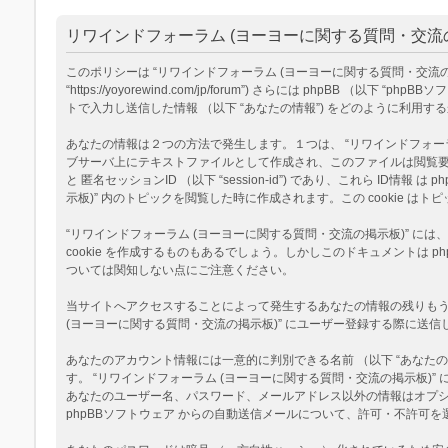
リワインドフォーラム (ヨーヨーに関する質問・交流の
このポリシーは “リワインドフォーラム (ヨーヨーに関する質問・交流の掲示板
“https://yoyorewind.com/jp/forum”) さらには phpBB （以
トで入力し送信した情報 （以下 “あなたの情報”) をどのように利用す
あなたの情報は２つの方法で発生します。１つは、 “リワインドフォーラム (
ブサーバ上にテキストファイルとして作成され、このファイルは閲覧要求の際に
と 匿名セッションID （以下 “session-id”) であり、これら I
示板)” 内のトピックを閲覧した時に作成されます。この cookie
“リワインドフォーラム (ヨーヨーに関する質問・交流の掲示板)” に
cookie を作成するものもあるでしょう。しかしこのドキュメントは
ついては関知しない点にご注意ください。
当サイトへアクセスすることによって発生するあなたの情報の残りもう１
(ヨーヨーに関する質問・交流の掲示板)” にユーザー登録する際に送信し
あなたのアカウント情報には一意的に判別できる名前 （以下 “あなたのユ
す。 “リワインドフォーラム (ヨーヨーに関する質問・交流の掲示板
あなたのユーザー名、パスワード、メールアドレス以外の情報はオプ
phpBBソフトウェア からの自動送信メールについて、許可・不許可を