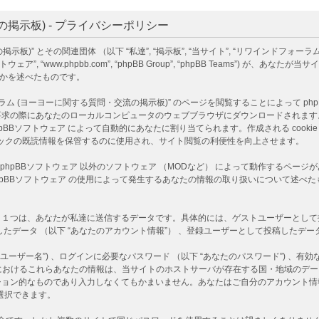
掲示板) - プライバシーポリシー
)” とその関連団体 （以下 “私達”, “掲示板”, “当サイト”, “リワインドフォーラ
下 “phpBBソフトウェア”, “www.phpbb.com”, “phpBB Group”, “phpBB T
るかを述べたものです。
ヨーヨーに関する質問・交流の掲示板)” のページを閲覧することによって phpBBソフ
あなたのローカルコンピュータのウェブブラウザにダウンロードされます。作成される co
D情報 は phpBBソフトウェア によって自動的にあなたに割り当てられます。作成される co
 はトピックの既読情報を保管するのに使用され、サイト閲覧の利便性を向上させます。
は、phpBBソフトウェア 以外のソフトウェア （MODなど） によって動作するペ
 phpBBソフトウェア の使用によって発生するあなたの情報の取り扱いについて述
つは、あなたが私達に送信するデータです。具体的には、ゲストユーザーとして投稿し
たデータ （以下 “あなたのアカウント情報”） 、登録ユーザーとして投稿したデータ 
ーザー名”) 、ログインに必要なパスワード （以下 “あなたのパスワード”) 、有効な
)” におけるこれらあなたの情報は、当サイトのホストサーバが存在する国・地域の
ション的なものであり入力しなくてもかまいません。あなたはご自分のアカウント情
選択できます。