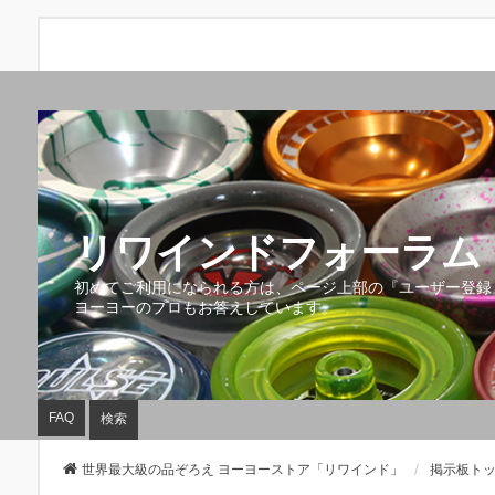
リワインドフォーラム 
初めてご利用になられる方は、ページ上部の『ユーザー登録
ヨーヨーのプロもお答えしています。
FAQ
検索
世界最大級の品ぞろえ ヨーヨーストア「リワインド」
掲示板ト