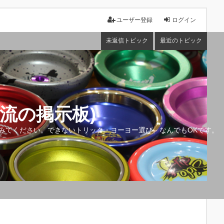
ユーザー登録
ログイン
未返信トピック
最近のトピック
流の掲示板)
みてください。できないトリック・ヨーヨー選び、なんでもOKです。