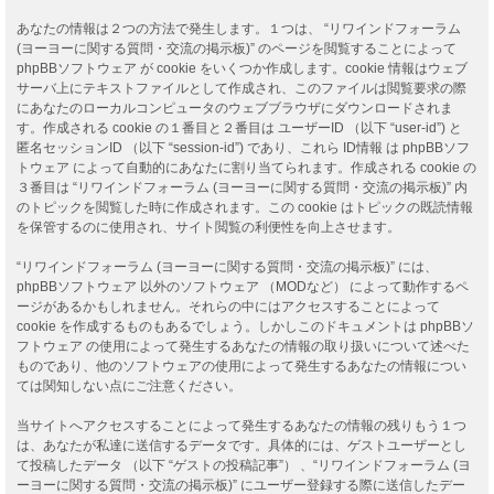
あなたの情報は２つの方法で発生します。１つは、 “リワインドフォーラム
(ヨーヨーに関する質問・交流の掲示板)” のページを閲覧することによって
phpBBソフトウェア が cookie をいくつか作成します。cookie 情報はウェブ
サーバ上にテキストファイルとして作成され、このファイルは閲覧要求の際
にあなたのローカルコンピュータのウェブブラウザにダウンロードされま
す。作成される cookie の１番目と２番目は ユーザーID （以下 “user-id”) と
匿名セッションID （以下 “session-id”) であり、これら ID情報 は phpBBソフ
トウェア によって自動的にあなたに割り当てられます。作成される cookie の
３番目は “リワインドフォーラム (ヨーヨーに関する質問・交流の掲示板)” 内
のトピックを閲覧した時に作成されます。この cookie はトピックの既読情報
を保管するのに使用され、サイト閲覧の利便性を向上させます。
“リワインドフォーラム (ヨーヨーに関する質問・交流の掲示板)” には、
phpBBソフトウェア 以外のソフトウェア （MODなど） によって動作するペ
ージがあるかもしれません。それらの中にはアクセスすることによって
cookie を作成するものもあるでしょう。しかしこのドキュメントは phpBBソ
フトウェア の使用によって発生するあなたの情報の取り扱いについて述べた
ものであり、他のソフトウェアの使用によって発生するあなたの情報につい
ては関知しない点にご注意ください。
当サイトへアクセスすることによって発生するあなたの情報の残りもう１つ
は、あなたが私達に送信するデータです。具体的には、ゲストユーザーとし
て投稿したデータ （以下 “ゲストの投稿記事”） 、“リワインドフォーラム (ヨ
ーヨーに関する質問・交流の掲示板)” にユーザー登録する際に送信したデー