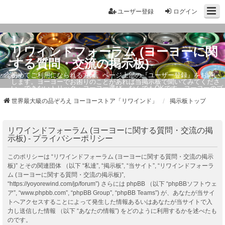
ユーザー登録
ログイン
リワインドフォーラム (ヨーヨーに関
する質問・交流の掲示板)
初めてご利用になられる方は、ページ上部の『ユーザー登録』をお願い
します。ヨーヨーでお困りのことがあれば当掲示板で聞いてみてくださ
い。できないトリック・ヨーヨー選び、なんでもOKです。ヨーヨーのプ
ロもお答えしています。
世界最大級の品ぞろえ ヨーヨーストア「リワインド」
掲示板トップ
リワインドフォーラム (ヨーヨーに関する質問・交流の掲
示板) - プライバシーポリシー
このポリシーは “リワインドフォーラム (ヨーヨーに関する質問・交流の掲示
板)” とその関連団体 （以下 “私達”, “掲示板”, “当サイト”, “リワインドフォーラ
ム (ヨーヨーに関する質問・交流の掲示板)”,
“https://yoyorewind.com/jp/forum”) さらには phpBB （以下 “phpBBソフトウェ
ア”, “www.phpbb.com”, “phpBB Group”, “phpBB Teams”) が、あなたが当サイ
トへアクセスすることによって発生した情報あるいはあなたが当サイトで入
力し送信した情報 （以下 “あなたの情報”) をどのように利用するかを述べたも
のです。