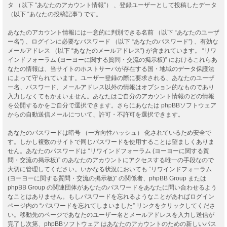
タ （以下 “あなたのアカウント情報”） 、登録ユーザーとして投稿したデータ
（以下 “あなたの投稿記事”) です。
あなたのアカウント情報には一意的に判別できる名前 （以下 “あなたのユーザ
ー名”) 、ログインに必要なパスワード （以下 “あなたのパスワード”) 、有効な
メールアドレス （以下 “あなたのメールアドレス”) が含まれています。 “リワ
インドフォーラム (ヨーヨーに関する質問・交流の掲示板)” におけるこれらあ
なたの情報は、当サイトのホストサーバが存在する国・地域のデータ保護法
によって守られています。ユーザー登録の際に要求される、あなたのユーザ
ー名、パスワード、メールアドレス以外の情報はオプション的なものであり
入力しなくてもかまいません。あなたはご自分のアカウント情報のどの情報
を公開するかをご自分で選択できます。さらにあなたは phpBBソフトウェア
からの自動送信メールについて、許可・不許可を選択できます。
あなたのパスワードは暗号 （一方向性ハッシュ） 化されているため安全で
す。しかし複数のサイトで同じパスワードを使用することは望ましくありま
せん。あなたのパスワードは “リワインドフォーラム (ヨーヨーに関する質
問・交流の掲示板)” のあなたのアカウントにアクセスする唯一の手段なので
大切に管理してください。いかなる状況においても “リワインドフォーラム
(ヨーヨーに関する質問・交流の掲示板)” の関係者、phpBB Group または
phpBB Group の関連団体があなたのパスワードをあなたに問い合わせるよう
なことはありません。もしパスワードを忘れるようなことがあればログイン
ページ内の “パスワードを忘れてしまいました” リンクをクリックしてくださ
い。移動先のページであなたのユーザー名とメールアドレスを入力し送信が
完了し次第、phpBBソフトウェア はあなたのアカウントのための新しいパス