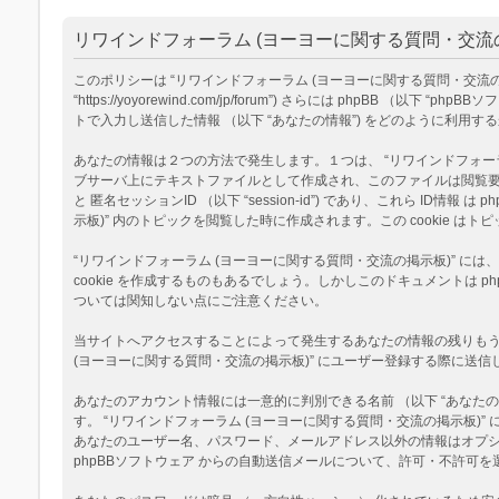
リワインドフォーラム (ヨーヨーに関する質問・交流の
このポリシーは “リワインドフォーラム (ヨーヨーに関する質問・交流の掲示板
“https://yoyorewind.com/jp/forum”) さらには phpBB （以
トで入力し送信した情報 （以下 “あなたの情報”) をどのように利用す
あなたの情報は２つの方法で発生します。１つは、 “リワインドフォーラム (
ブサーバ上にテキストファイルとして作成され、このファイルは閲覧要求の際に
と 匿名セッションID （以下 “session-id”) であり、これら I
示板)” 内のトピックを閲覧した時に作成されます。この cookie
“リワインドフォーラム (ヨーヨーに関する質問・交流の掲示板)” に
cookie を作成するものもあるでしょう。しかしこのドキュメントは
ついては関知しない点にご注意ください。
当サイトへアクセスすることによって発生するあなたの情報の残りもう１
(ヨーヨーに関する質問・交流の掲示板)” にユーザー登録する際に送信し
あなたのアカウント情報には一意的に判別できる名前 （以下 “あなたのユ
す。 “リワインドフォーラム (ヨーヨーに関する質問・交流の掲示板
あなたのユーザー名、パスワード、メールアドレス以外の情報はオプ
phpBBソフトウェア からの自動送信メールについて、許可・不許可を