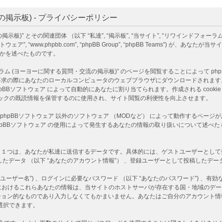
掲示板) - プライバシーポリシー
)” とその関連団体 （以下 “私達”, “掲示板”, “当サイト”, “リワインドフォーラ
下 “phpBBソフトウェア”, “www.phpbb.com”, “phpBB Group”, “phpBB T
るかを述べたものです。
ヨーヨーに関する質問・交流の掲示板)” のページを閲覧することによって phpBBソフ
あなたのローカルコンピュータのウェブブラウザにダウンロードされます。作成される co
D情報 は phpBBソフトウェア によって自動的にあなたに割り当てられます。作成される co
 はトピックの既読情報を保管するのに使用され、サイト閲覧の利便性を向上させます。
は、phpBBソフトウェア 以外のソフトウェア （MODなど） によって動作するペ
 phpBBソフトウェア の使用によって発生するあなたの情報の取り扱いについて述
つは、あなたが私達に送信するデータです。具体的には、ゲストユーザーとして投稿し
たデータ （以下 “あなたのアカウント情報”） 、登録ユーザーとして投稿したデータ 
ーザー名”) 、ログインに必要なパスワード （以下 “あなたのパスワード”) 、有効な
)” におけるこれらあなたの情報は、当サイトのホストサーバが存在する国・地域の
ション的なものであり入力しなくてもかまいません。あなたはご自分のアカウント情
選択できます。