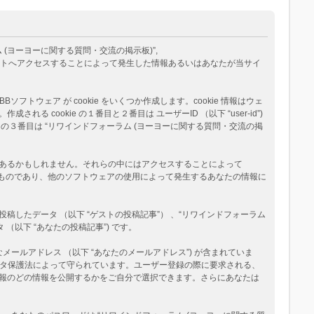
ム (ヨーヨーに関する質問・交流の掲示板)”,
eams”) が、あなたが当サイトへアクセスすることによって発生した情報あるいはあなたが当サイ
トウェア が cookie をいくつか作成します。cookie 情報はウェ
okie の１番目と２番目は ユーザーID （以下 “user-id”)
okie の３番目は “リワインドフォーラム (ヨーヨーに関する質問・交流の掲
ージがあるかもしれません。それらの中にはアクセスすることによって
べたものであり、他のソフトウェアの使用によって発生するあなたの情報に
たデータ （以下 “ゲストの投稿記事”） 、“リワインドフォーラム
（以下 “あなたの投稿記事”) です。
メールアドレス （以下 “あなたのメールアドレス”) が含まれていま
データ保護法によって守られています。ユーザー登録の際に要求される、
報のどの情報を公開するかをご自分で選択できます。さらにあなたは