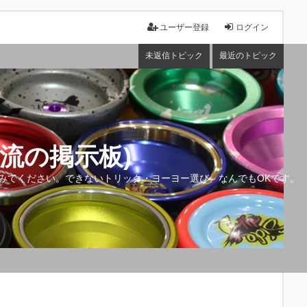
ユーザー登録
ログイン
未返信トピック
最近のトピック
流の掲示板)
みてください。できないトリック・ヨーヨー選び、なんでもOKです。