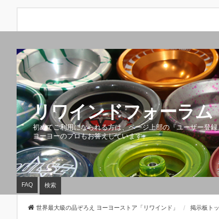
リワインドフォーラム 
初めてご利用になられる方は、ページ上部の『ユーザー登録
ヨーヨーのプロもお答えしています。
FAQ
検索
世界最大級の品ぞろえ ヨーヨーストア「リワインド」
掲示板ト