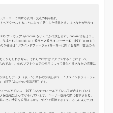
ム (ヨーヨーに関する質問・交流の掲示板)”,
eams”) が、あなたが当サイトへアクセスすることによって発生した情報あるいはあなたが当サイ
トウェア が cookie をいくつか作成します。cookie 情報はウェ
okie の１番目と２番目は ユーザーID （以下 “user-id”)
okie の３番目は “リワインドフォーラム (ヨーヨーに関する質問・交流の掲
ージがあるかもしれません。それらの中にはアクセスすることによって
べたものであり、他のソフトウェアの使用によって発生するあなたの情報に
たデータ （以下 “ゲストの投稿記事”） 、“リワインドフォーラム
（以下 “あなたの投稿記事”) です。
メールアドレス （以下 “あなたのメールアドレス”) が含まれていま
データ保護法によって守られています。ユーザー登録の際に要求される、
報のどの情報を公開するかをご自分で選択できます。さらにあなたは