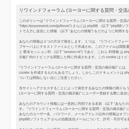
リワインドフォーラム (ヨーヨーに関する質問・交流の
このポリシーは “リワインドフォーラム (ヨーヨーに関する質問・交流の掲示板
“https://yoyorewind.com/jp/forum”) さらには phpBB （以
トで入力し送信した情報 （以下 “あなたの情報”) をどのように利用す
あなたの情報は２つの方法で発生します。１つは、 “リワインドフォーラム (
ブサーバ上にテキストファイルとして作成され、このファイルは閲覧要求の際に
と 匿名セッションID （以下 “session-id”) であり、これら I
示板)” 内のトピックを閲覧した時に作成されます。この cookie
“リワインドフォーラム (ヨーヨーに関する質問・交流の掲示板)” に
cookie を作成するものもあるでしょう。しかしこのドキュメントは
ついては関知しない点にご注意ください。
当サイトへアクセスすることによって発生するあなたの情報の残りもう１
(ヨーヨーに関する質問・交流の掲示板)” にユーザー登録する際に送信し
あなたのアカウント情報には一意的に判別できる名前 （以下 “あなたのユ
す。 “リワインドフォーラム (ヨーヨーに関する質問・交流の掲示板
あなたのユーザー名、パスワード、メールアドレス以外の情報はオプ
phpBBソフトウェア からの自動送信メールについて、許可・不許可を