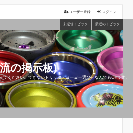
ユーザー登録
ログイン
未返信トピック
最近のトピック
流の掲示板)
みてください。できないトリック・ヨーヨー選び、なんでもOKです。