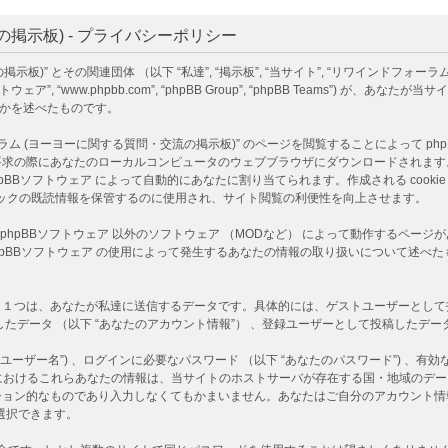
掲示板) - プライバシーポリシー
)” とその関連団体 （以下 “私達”, “掲示板”, “当サイト”, “リワインドフォーラ
下 “phpBBソフトウェア”, “www.phpbb.com”, “phpBB Group”, “phpBB T
るかを述べたものです。
ヨーヨーに関する質問・交流の掲示板)” のページを閲覧することによって phpBBソフ
あなたのローカルコンピュータのウェブブラウザにダウンロードされます。作成される co
D情報 は phpBBソフトウェア によって自動的にあなたに割り当てられます。作成される co
 はトピックの既読情報を保管するのに使用され、サイト閲覧の利便性を向上させます。
は、phpBBソフトウェア 以外のソフトウェア （MODなど） によって動作するペ
 phpBBソフトウェア の使用によって発生するあなたの情報の取り扱いについて述
つは、あなたが私達に送信するデータです。具体的には、ゲストユーザーとして投稿し
たデータ （以下 “あなたのアカウント情報”） 、登録ユーザーとして投稿したデータ 
ーザー名”) 、ログインに必要なパスワード （以下 “あなたのパスワード”) 、有効な
)” におけるこれらあなたの情報は、当サイトのホストサーバが存在する国・地域の
ション的なものであり入力しなくてもかまいません。あなたはご自分のアカウント情
選択できます。