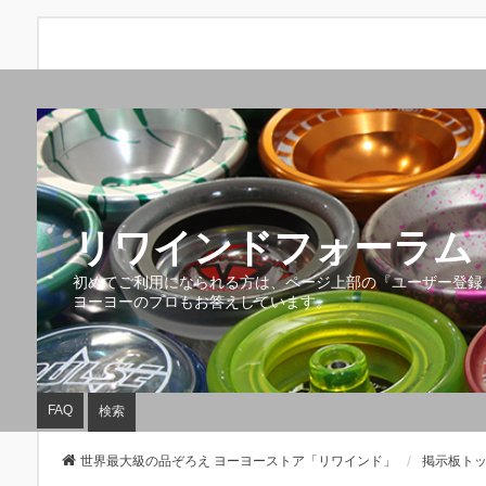
リワインドフォーラム 
初めてご利用になられる方は、ページ上部の『ユーザー登録
ヨーヨーのプロもお答えしています。
FAQ
検索
世界最大級の品ぞろえ ヨーヨーストア「リワインド」
掲示板ト