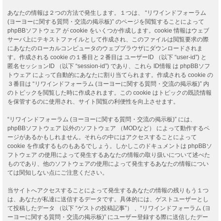
あなたの情報は２つの方法で発生します。１つは、 “リワインドフォーラム
(ヨーヨーに関する質問・交流の掲示板)” のページを閲覧することによって
phpBBソフトウェア が cookie をいくつか作成します。cookie 情報はウェブ
サーバ上にテキストファイルとして作成され、このファイルは閲覧要求の際
にあなたのローカルコンピュータのウェブブラウザにダウンロードされま
す。作成される cookie の１番目と２番目は ユーザーID （以下 “user-id”) と
匿名セッションID （以下 “session-id”) であり、これら ID情報 は phpBBソフ
トウェア によって自動的にあなたに割り当てられます。作成される cookie の
３番目は “リワインドフォーラム (ヨーヨーに関する質問・交流の掲示板)” 内
のトピックを閲覧した時に作成されます。この cookie はトピックの既読情報
を保管するのに使用され、サイト閲覧の利便性を向上させます。
“リワインドフォーラム (ヨーヨーに関する質問・交流の掲示板)” には、
phpBBソフトウェア 以外のソフトウェア （MODなど） によって動作するペ
ージがあるかもしれません。それらの中にはアクセスすることによって
cookie を作成するものもあるでしょう。しかしこのドキュメントは phpBBソ
フトウェア の使用によって発生するあなたの情報の取り扱いについて述べた
ものであり、他のソフトウェアの使用によって発生するあなたの情報につい
ては関知しない点にご注意ください。
当サイトへアクセスすることによって発生するあなたの情報の残りもう１つ
は、あなたが私達に送信するデータです。具体的には、ゲストユーザーとし
て投稿したデータ （以下 “ゲストの投稿記事”） 、“リワインドフォーラム (ヨ
ーヨーに関する質問・交流の掲示板)” にユーザー登録する際に送信したデー