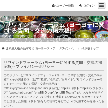
ユーザー登録
ログイン
リワインドフォーラム (ヨーヨーに関
する質問・交流の掲示板)
初めてご利用になられる方は、ページ上部の『ユーザー登録』をお願い
します。ヨーヨーでお困りのことがあれば当掲示板で聞いてみてくださ
い。できないトリック・ヨーヨー選び、なんでもOKです。ヨーヨーのプ
ロもお答えしています。
世界最大級の品ぞろえ ヨーヨーストア「リワインド」
掲示板トップ
リワインドフォーラム (ヨーヨーに関する質問・交流の掲
示板) - プライバシーポリシー
このポリシーは “リワインドフォーラム (ヨーヨーに関する質問・交流の掲示
板)” とその関連団体 （以下 “私達”, “掲示板”, “当サイト”, “リワインドフォーラ
ム (ヨーヨーに関する質問・交流の掲示板)”,
“https://yoyorewind.com/jp/forum”) さらには phpBB （以下 “phpBBソフトウェ
ア”, “www.phpbb.com”, “phpBB Group”, “phpBB Teams”) が、あなたが当サイ
トへアクセスすることによって発生した情報あるいはあなたが当サイトで入
力し送信した情報 （以下 “あなたの情報”) をどのように利用するかを述べたも
のです。