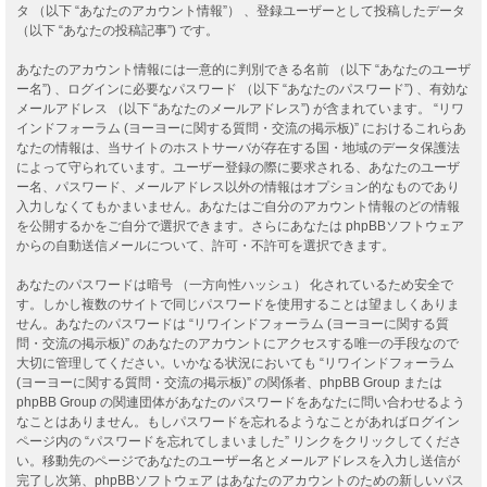
タ （以下 “あなたのアカウント情報”） 、登録ユーザーとして投稿したデータ
（以下 “あなたの投稿記事”) です。
あなたのアカウント情報には一意的に判別できる名前 （以下 “あなたのユーザ
ー名”) 、ログインに必要なパスワード （以下 “あなたのパスワード”) 、有効な
メールアドレス （以下 “あなたのメールアドレス”) が含まれています。 “リワ
インドフォーラム (ヨーヨーに関する質問・交流の掲示板)” におけるこれらあ
なたの情報は、当サイトのホストサーバが存在する国・地域のデータ保護法
によって守られています。ユーザー登録の際に要求される、あなたのユーザ
ー名、パスワード、メールアドレス以外の情報はオプション的なものであり
入力しなくてもかまいません。あなたはご自分のアカウント情報のどの情報
を公開するかをご自分で選択できます。さらにあなたは phpBBソフトウェア
からの自動送信メールについて、許可・不許可を選択できます。
あなたのパスワードは暗号 （一方向性ハッシュ） 化されているため安全で
す。しかし複数のサイトで同じパスワードを使用することは望ましくありま
せん。あなたのパスワードは “リワインドフォーラム (ヨーヨーに関する質
問・交流の掲示板)” のあなたのアカウントにアクセスする唯一の手段なので
大切に管理してください。いかなる状況においても “リワインドフォーラム
(ヨーヨーに関する質問・交流の掲示板)” の関係者、phpBB Group または
phpBB Group の関連団体があなたのパスワードをあなたに問い合わせるよう
なことはありません。もしパスワードを忘れるようなことがあればログイン
ページ内の “パスワードを忘れてしまいました” リンクをクリックしてくださ
い。移動先のページであなたのユーザー名とメールアドレスを入力し送信が
完了し次第、phpBBソフトウェア はあなたのアカウントのための新しいパス