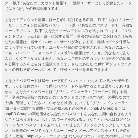
タ （以下 “あなたのアカウント情報”） 、登録ユーザーとして投稿したデータ
（以下 “あなたの投稿記事”) です。
あなたのアカウント情報には一意的に判別できる名前 （以下 “あなたのユーザ
ー名”) 、ログインに必要なパスワード （以下 “あなたのパスワード”) 、有効な
メールアドレス （以下 “あなたのメールアドレス”) が含まれています。 “リワ
インドフォーラム (ヨーヨーに関する質問・交流の掲示板)” におけるこれらあ
なたの情報は、当サイトのホストサーバが存在する国・地域のデータ保護法
によって守られています。ユーザー登録の際に要求される、あなたのユーザ
ー名、パスワード、メールアドレス以外の情報はオプション的なものであり
入力しなくてもかまいません。あなたはご自分のアカウント情報のどの情報
を公開するかをご自分で選択できます。さらにあなたは phpBBソフトウェア
からの自動送信メールについて、許可・不許可を選択できます。
あなたのパスワードは暗号 （一方向性ハッシュ） 化されているため安全で
す。しかし複数のサイトで同じパスワードを使用することは望ましくありま
せん。あなたのパスワードは “リワインドフォーラム (ヨーヨーに関する質
問・交流の掲示板)” のあなたのアカウントにアクセスする唯一の手段なので
大切に管理してください。いかなる状況においても “リワインドフォーラム
(ヨーヨーに関する質問・交流の掲示板)” の関係者、phpBB Group または
phpBB Group の関連団体があなたのパスワードをあなたに問い合わせるよう
なことはありません。もしパスワードを忘れるようなことがあればログイン
ページ内の “パスワードを忘れてしまいました” リンクをクリックしてくださ
い。移動先のページであなたのユーザー名とメールアドレスを入力し送信が
完了し次第、phpBBソフトウェア はあなたのアカウントのための新しいパス