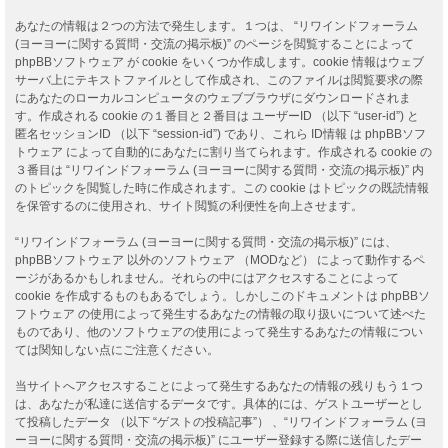
あなたの情報は２つの方法で発生します。１つは、 “リワインドフォーラム
(ヨーヨーに関する質問・交流の掲示板)” のページを閲覧することによって
phpBBソフトウェア が cookie をいくつか作成します。cookie 情報はウェブ
サーバ上にテキストファイルとして作成され、このファイルは閲覧要求の際
にあなたのローカルコンピュータのウェブブラウザにダウンロードされま
す。作成される cookie の１番目と２番目は ユーザーID （以下 “user-id”) と
匿名セッションID （以下 “session-id”) であり、これら ID情報 は phpBBソフ
トウェア によって自動的にあなたに割り当てられます。作成される cookie の
３番目は “リワインドフォーラム (ヨーヨーに関する質問・交流の掲示板)” 内
のトピックを閲覧した時に作成されます。この cookie はトピックの既読情報
を保管するのに使用され、サイト閲覧の利便性を向上させます。
“リワインドフォーラム (ヨーヨーに関する質問・交流の掲示板)” には、
phpBBソフトウェア 以外のソフトウェア （MODなど） によって動作するペ
ージがあるかもしれません。それらの中にはアクセスすることによって
cookie を作成するものもあるでしょう。しかしこのドキュメントは phpBBソ
フトウェア の使用によって発生するあなたの情報の取り扱いについて述べた
ものであり、他のソフトウェアの使用によって発生するあなたの情報につい
ては関知しない点にご注意ください。
当サイトへアクセスすることによって発生するあなたの情報の残りもう１つ
は、あなたが私達に送信するデータです。具体的には、ゲストユーザーとし
て投稿したデータ （以下 “ゲストの投稿記事”） 、“リワインドフォーラム (ヨ
ーヨーに関する質問・交流の掲示板)” にユーザー登録する際に送信したデー