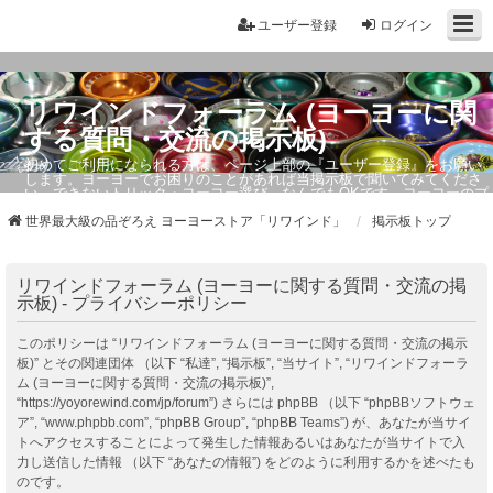
ユーザー登録
ログイン
リワインドフォーラム (ヨーヨーに関
する質問・交流の掲示板)
初めてご利用になられる方は、ページ上部の『ユーザー登録』をお願い
します。ヨーヨーでお困りのことがあれば当掲示板で聞いてみてくださ
い。できないトリック・ヨーヨー選び、なんでもOKです。ヨーヨーのプ
ロもお答えしています。
世界最大級の品ぞろえ ヨーヨーストア「リワインド」
掲示板トップ
リワインドフォーラム (ヨーヨーに関する質問・交流の掲
示板) - プライバシーポリシー
このポリシーは “リワインドフォーラム (ヨーヨーに関する質問・交流の掲示
板)” とその関連団体 （以下 “私達”, “掲示板”, “当サイト”, “リワインドフォーラ
ム (ヨーヨーに関する質問・交流の掲示板)”,
“https://yoyorewind.com/jp/forum”) さらには phpBB （以下 “phpBBソフトウェ
ア”, “www.phpbb.com”, “phpBB Group”, “phpBB Teams”) が、あなたが当サイ
トへアクセスすることによって発生した情報あるいはあなたが当サイトで入
力し送信した情報 （以下 “あなたの情報”) をどのように利用するかを述べたも
のです。