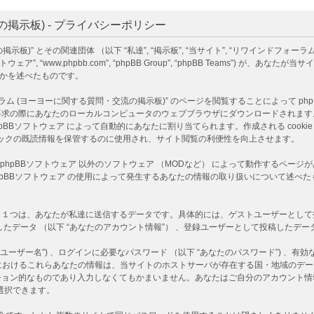
掲示板) - プライバシーポリシー
)” とその関連団体 （以下 “私達”, “掲示板”, “当サイト”, “リワインドフォーラ
下 “phpBBソフトウェア”, “www.phpbb.com”, “phpBB Group”, “phpBB T
るかを述べたものです。
ヨーヨーに関する質問・交流の掲示板)” のページを閲覧することによって phpBBソフ
あなたのローカルコンピュータのウェブブラウザにダウンロードされます。作成される co
D情報 は phpBBソフトウェア によって自動的にあなたに割り当てられます。作成される co
 はトピックの既読情報を保管するのに使用され、サイト閲覧の利便性を向上させます。
は、phpBBソフトウェア 以外のソフトウェア （MODなど） によって動作するペ
 phpBBソフトウェア の使用によって発生するあなたの情報の取り扱いについて述
つは、あなたが私達に送信するデータです。具体的には、ゲストユーザーとして投稿し
たデータ （以下 “あなたのアカウント情報”） 、登録ユーザーとして投稿したデータ 
ーザー名”) 、ログインに必要なパスワード （以下 “あなたのパスワード”) 、有効な
)” におけるこれらあなたの情報は、当サイトのホストサーバが存在する国・地域の
ション的なものであり入力しなくてもかまいません。あなたはご自分のアカウント情
選択できます。