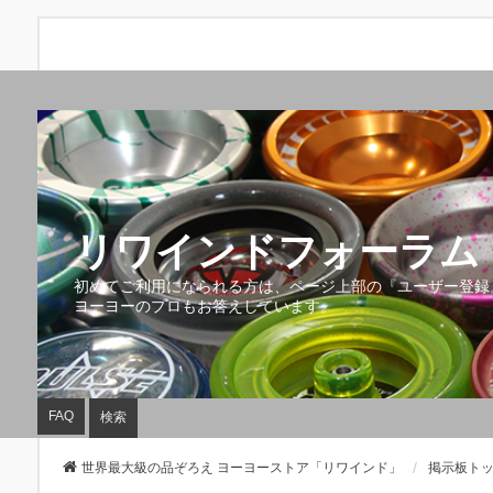
リワインドフォーラム 
初めてご利用になられる方は、ページ上部の『ユーザー登録
ヨーヨーのプロもお答えしています。
FAQ
検索
世界最大級の品ぞろえ ヨーヨーストア「リワインド」
掲示板ト