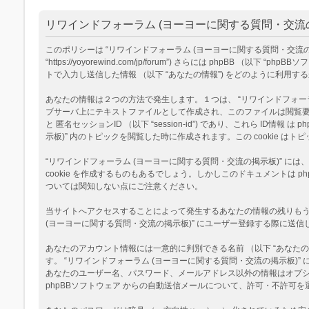
リワインドフォーラム (ヨーヨーに関する質問・交流の
このポリシーは “リワインドフォーラム (ヨーヨーに関する質問・交流の掲示板
“https://yoyorewind.com/jp/forum”) さらには phpBB （以
トで入力し送信した情報 （以下 “あなたの情報”) をどのように利用す
あなたの情報は２つの方法で発生します。１つは、 “リワインドフォーラム (
ブサーバ上にテキストファイルとして作成され、このファイルは閲覧要求の際に
と 匿名セッションID （以下 “session-id”) であり、これら I
示板)” 内のトピックを閲覧した時に作成されます。この cookie
“リワインドフォーラム (ヨーヨーに関する質問・交流の掲示板)” に
cookie を作成するものもあるでしょう。しかしこのドキュメントは
ついては関知しない点にご注意ください。
当サイトへアクセスすることによって発生するあなたの情報の残りもう１
(ヨーヨーに関する質問・交流の掲示板)” にユーザー登録する際に送信し
あなたのアカウント情報には一意的に判別できる名前 （以下 “あなたのユ
す。 “リワインドフォーラム (ヨーヨーに関する質問・交流の掲示板
あなたのユーザー名、パスワード、メールアドレス以外の情報はオプ
phpBBソフトウェア からの自動送信メールについて、許可・不許可を