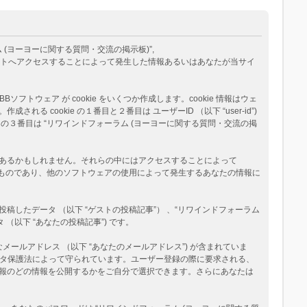
ム (ヨーヨーに関する質問・交流の掲示板)”,
eams”) が、あなたが当サイトへアクセスすることによって発生した情報あるいはあなたが当サイ
トウェア が cookie をいくつか作成します。cookie 情報はウェ
okie の１番目と２番目は ユーザーID （以下 “user-id”)
okie の３番目は “リワインドフォーラム (ヨーヨーに関する質問・交流の掲
ージがあるかもしれません。それらの中にはアクセスすることによって
べたものであり、他のソフトウェアの使用によって発生するあなたの情報に
たデータ （以下 “ゲストの投稿記事”） 、“リワインドフォーラム
（以下 “あなたの投稿記事”) です。
メールアドレス （以下 “あなたのメールアドレス”) が含まれていま
データ保護法によって守られています。ユーザー登録の際に要求される、
報のどの情報を公開するかをご自分で選択できます。さらにあなたは