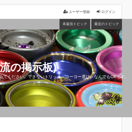
ユーザー登録
ログイン
未返信トピック
最近のトピック
流の掲示板)
みてください。できないトリック・ヨーヨー選び、なんでもOKです。