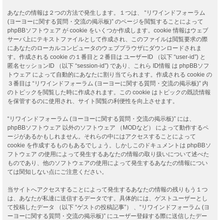
あなたの情報は２つの方法で発生します。１つは、 “リワインドフォーラム
(ヨーヨーに関する質問・交流の掲示板)” のページを閲覧することによって
phpBBソフトウェア が cookie をいくつか作成します。cookie 情報はウェブ
サーバ上にテキストファイルとして作成され、このファイルは閲覧要求の際
にあなたのローカルコンピュータのウェブブラウザにダウンロードされま
す。作成される cookie の１番目と２番目は ユーザーID （以下 “user-id”) と
匿名セッションID （以下 “session-id”) であり、これら ID情報 は phpBBソフ
トウェア によって自動的にあなたに割り当てられます。作成される cookie の
３番目は “リワインドフォーラム (ヨーヨーに関する質問・交流の掲示板)” 内
のトピックを閲覧した時に作成されます。この cookie はトピックの既読情報
を保管するのに使用され、サイト閲覧の利便性を向上させます。
“リワインドフォーラム (ヨーヨーに関する質問・交流の掲示板)” には、
phpBBソフトウェア 以外のソフトウェア （MODなど） によって動作するペ
ージがあるかもしれません。それらの中にはアクセスすることによって
cookie を作成するものもあるでしょう。しかしこのドキュメントは phpBBソ
フトウェア の使用によって発生するあなたの情報の取り扱いについて述べた
ものであり、他のソフトウェアの使用によって発生するあなたの情報につい
ては関知しない点にご注意ください。
当サイトへアクセスすることによって発生するあなたの情報の残りもう１つ
は、あなたが私達に送信するデータです。具体的には、ゲストユーザーとし
て投稿したデータ （以下 “ゲストの投稿記事”） 、“リワインドフォーラム (ヨ
ーヨーに関する質問・交流の掲示板)” にユーザー登録する際に送信したデー