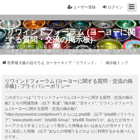
ユーザー登録
ログイン
リワインドフォーラム (ヨーヨーに関
する質問・交流の掲示板)
初めてご利用になられる方は、ページ上部の『ユーザー登録』をお願い
します。ヨーヨーでお困りのことがあれば当掲示板で聞いてみてくださ
い。できないトリック・ヨーヨー選び、なんでもOKです。ヨーヨーのプ
ロもお答えしています。
世界最大級の品ぞろえ ヨーヨーストア「リワインド」
掲示板トップ
リワインドフォーラム (ヨーヨーに関する質問・交流の掲
示板) - プライバシーポリシー
このポリシーは “リワインドフォーラム (ヨーヨーに関する質問・交流の掲示
板)” とその関連団体 （以下 “私達”, “掲示板”, “当サイト”, “リワインドフォーラ
ム (ヨーヨーに関する質問・交流の掲示板)”,
“https://yoyorewind.com/jp/forum”) さらには phpBB （以下 “phpBBソフトウェ
ア”, “www.phpbb.com”, “phpBB Group”, “phpBB Teams”) が、あなたが当サイ
トへアクセスすることによって発生した情報あるいはあなたが当サイトで入
力し送信した情報 （以下 “あなたの情報”) をどのように利用するかを述べたも
のです。