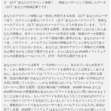
タ （以下 “あなたのアカウント情報”） 、登録ユーザーとして投稿したデータ
（以下 “あなたの投稿記事”) です。
あなたのアカウント情報には一意的に判別できる名前 （以下 “あなたのユーザ
ー名”) 、ログインに必要なパスワード （以下 “あなたのパスワード”) 、有効な
メールアドレス （以下 “あなたのメールアドレス”) が含まれています。 “リワ
インドフォーラム (ヨーヨーに関する質問・交流の掲示板)” におけるこれらあ
なたの情報は、当サイトのホストサーバが存在する国・地域のデータ保護法
によって守られています。ユーザー登録の際に要求される、あなたのユーザ
ー名、パスワード、メールアドレス以外の情報はオプション的なものであり
入力しなくてもかまいません。あなたはご自分のアカウント情報のどの情報
を公開するかをご自分で選択できます。さらにあなたは phpBBソフトウェア
からの自動送信メールについて、許可・不許可を選択できます。
あなたのパスワードは暗号 （一方向性ハッシュ） 化されているため安全で
す。しかし複数のサイトで同じパスワードを使用することは望ましくありま
せん。あなたのパスワードは “リワインドフォーラム (ヨーヨーに関する質
問・交流の掲示板)” のあなたのアカウントにアクセスする唯一の手段なので
大切に管理してください。いかなる状況においても “リワインドフォーラム
(ヨーヨーに関する質問・交流の掲示板)” の関係者、phpBB Group または
phpBB Group の関連団体があなたのパスワードをあなたに問い合わせるよう
なことはありません。もしパスワードを忘れるようなことがあればログイン
ページ内の “パスワードを忘れてしまいました” リンクをクリックしてくださ
い。移動先のページであなたのユーザー名とメールアドレスを入力し送信が
完了し次第、phpBBソフトウェア はあなたのアカウントのための新しいパス