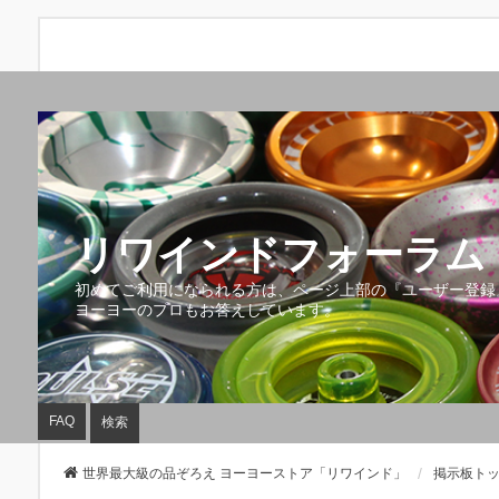
リワインドフォーラム 
初めてご利用になられる方は、ページ上部の『ユーザー登録
ヨーヨーのプロもお答えしています。
FAQ
検索
世界最大級の品ぞろえ ヨーヨーストア「リワインド」
掲示板ト