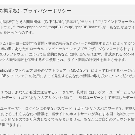
掲示板) - プライバシーポリシー
)” とその関連団体 （以下 “私達”, “掲示板”, “当サイト”, “リワインドフォーラ
下 “phpBBソフトウェア”, “www.phpbb.com”, “phpBB Group”, “phpBB T
るかを述べたものです。
ヨーヨーに関する質問・交流の掲示板)” のページを閲覧することによって phpBBソフ
あなたのローカルコンピュータのウェブブラウザにダウンロードされます。作成される co
D情報 は phpBBソフトウェア によって自動的にあなたに割り当てられます。作成される co
 はトピックの既読情報を保管するのに使用され、サイト閲覧の利便性を向上させます。
は、phpBBソフトウェア 以外のソフトウェア （MODなど） によって動作するペ
 phpBBソフトウェア の使用によって発生するあなたの情報の取り扱いについて述
つは、あなたが私達に送信するデータです。具体的には、ゲストユーザーとして投稿し
たデータ （以下 “あなたのアカウント情報”） 、登録ユーザーとして投稿したデータ 
ーザー名”) 、ログインに必要なパスワード （以下 “あなたのパスワード”) 、有効な
)” におけるこれらあなたの情報は、当サイトのホストサーバが存在する国・地域の
ション的なものであり入力しなくてもかまいません。あなたはご自分のアカウント情
選択できます。