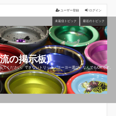
ユーザー登録
ログイン
未返信トピック
最近のトピック
流の掲示板)
みてください。できないトリック・ヨーヨー選び、なんでもOKです。