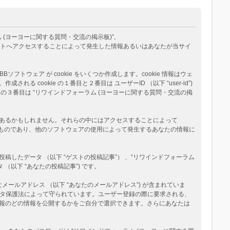
ム (ヨーヨーに関する質問・交流の掲示板)”,
eams”) が、あなたが当サイトへアクセスすることによって発生した情報あるいはあなたが当サイ
トウェア が cookie をいくつか作成します。cookie 情報はウェ
okie の１番目と２番目は ユーザーID （以下 “user-id”)
okie の３番目は “リワインドフォーラム (ヨーヨーに関する質問・交流の掲
ージがあるかもしれません。それらの中にはアクセスすることによって
べたものであり、他のソフトウェアの使用によって発生するあなたの情報に
たデータ （以下 “ゲストの投稿記事”） 、“リワインドフォーラム
（以下 “あなたの投稿記事”) です。
メールアドレス （以下 “あなたのメールアドレス”) が含まれていま
データ保護法によって守られています。ユーザー登録の際に要求される、
報のどの情報を公開するかをご自分で選択できます。さらにあなたは