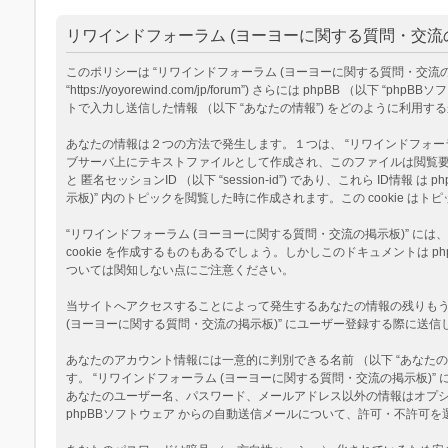
リワインドフォーラム (ヨーヨーに関する質問・交流の
このポリシーは “リワインドフォーラム (ヨーヨーに関する質問・交流の掲示板
“https://yoyorewind.com/jp/forum”) さらには phpBB （以
トで入力し送信した情報 （以下 “あなたの情報”) をどのように利用す
あなたの情報は２つの方法で発生します。１つは、 “リワインドフォーラム (
ブサーバ上にテキストファイルとして作成され、このファイルは閲覧要求の際に
と 匿名セッションID （以下 “session-id”) であり、これら I
示板)” 内のトピックを閲覧した時に作成されます。この cookie
“リワインドフォーラム (ヨーヨーに関する質問・交流の掲示板)” に
cookie を作成するものもあるでしょう。しかしこのドキュメントは
ついては関知しない点にご注意ください。
当サイトへアクセスすることによって発生するあなたの情報の残りもう１
(ヨーヨーに関する質問・交流の掲示板)” にユーザー登録する際に送信し
あなたのアカウント情報には一意的に判別できる名前 （以下 “あなたのユ
す。 “リワインドフォーラム (ヨーヨーに関する質問・交流の掲示板
あなたのユーザー名、パスワード、メールアドレス以外の情報はオプ
phpBBソフトウェア からの自動送信メールについて、許可・不許可を