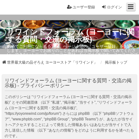
ユーザー登録
ログイン
リワインドフォーラム (ヨーヨーに関
する質問・交流の掲示板)
初めてご利用になられる方は、ページ上部の『ユーザー登録』をお願い
します。ヨーヨーでお困りのことがあれば当掲示板で聞いてみてくださ
い。できないトリック・ヨーヨー選び、なんでもOKです。ヨーヨーのプ
ロもお答えしています。
世界最大級の品ぞろえ ヨーヨーストア「リワインド」
掲示板トップ
リワインドフォーラム (ヨーヨーに関する質問・交流の掲
示板) - プライバシーポリシー
このポリシーは “リワインドフォーラム (ヨーヨーに関する質問・交流の掲示
板)” とその関連団体 （以下 “私達”, “掲示板”, “当サイト”, “リワインドフォーラ
ム (ヨーヨーに関する質問・交流の掲示板)”,
“https://yoyorewind.com/jp/forum”) さらには phpBB （以下 “phpBBソフトウェ
ア”, “www.phpbb.com”, “phpBB Group”, “phpBB Teams”) が、あなたが当サイ
トへアクセスすることによって発生した情報あるいはあなたが当サイトで入
力し送信した情報 （以下 “あなたの情報”) をどのように利用するかを述べたも
のです。