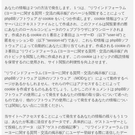
あなたの情報は２つの方法で発生します。１つは、 “リワインドフォーラム
(ヨーヨーに関する質問・交流の掲示板)” のページを閲覧することによって
phpBBソフトウェア が cookie をいくつか作成します。cookie 情報はウェブ
サーバ上にテキストファイルとして作成され、このファイルは閲覧要求の際
にあなたのローカルコンピュータのウェブブラウザにダウンロードされま
す。作成される cookie の１番目と２番目は ユーザーID （以下 “user-id”) と
匿名セッションID （以下 “session-id”) であり、これら ID情報 は phpBBソフ
トウェア によって自動的にあなたに割り当てられます。作成される cookie の
３番目は “リワインドフォーラム (ヨーヨーに関する質問・交流の掲示板)” 内
のトピックを閲覧した時に作成されます。この cookie はトピックの既読情報
を保管するのに使用され、サイト閲覧の利便性を向上させます。
“リワインドフォーラム (ヨーヨーに関する質問・交流の掲示板)” には、
phpBBソフトウェア 以外のソフトウェア （MODなど） によって動作するペ
ージがあるかもしれません。それらの中にはアクセスすることによって
cookie を作成するものもあるでしょう。しかしこのドキュメントは phpBBソ
フトウェア の使用によって発生するあなたの情報の取り扱いについて述べた
ものであり、他のソフトウェアの使用によって発生するあなたの情報につい
ては関知しない点にご注意ください。
当サイトへアクセスすることによって発生するあなたの情報の残りもう１つ
は、あなたが私達に送信するデータです。具体的には、ゲストユーザーとし
て投稿したデータ （以下 “ゲストの投稿記事”） 、“リワインドフォーラム (ヨ
ーヨーに関する質問・交流の掲示板)” にユーザー登録する際に送信したデー