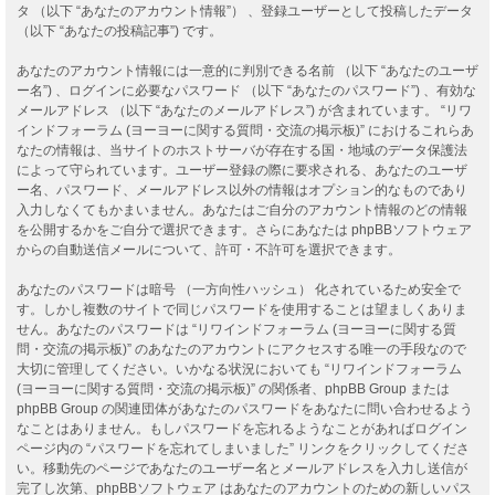
タ （以下 “あなたのアカウント情報”） 、登録ユーザーとして投稿したデータ
（以下 “あなたの投稿記事”) です。
あなたのアカウント情報には一意的に判別できる名前 （以下 “あなたのユーザ
ー名”) 、ログインに必要なパスワード （以下 “あなたのパスワード”) 、有効な
メールアドレス （以下 “あなたのメールアドレス”) が含まれています。 “リワ
インドフォーラム (ヨーヨーに関する質問・交流の掲示板)” におけるこれらあ
なたの情報は、当サイトのホストサーバが存在する国・地域のデータ保護法
によって守られています。ユーザー登録の際に要求される、あなたのユーザ
ー名、パスワード、メールアドレス以外の情報はオプション的なものであり
入力しなくてもかまいません。あなたはご自分のアカウント情報のどの情報
を公開するかをご自分で選択できます。さらにあなたは phpBBソフトウェア
からの自動送信メールについて、許可・不許可を選択できます。
あなたのパスワードは暗号 （一方向性ハッシュ） 化されているため安全で
す。しかし複数のサイトで同じパスワードを使用することは望ましくありま
せん。あなたのパスワードは “リワインドフォーラム (ヨーヨーに関する質
問・交流の掲示板)” のあなたのアカウントにアクセスする唯一の手段なので
大切に管理してください。いかなる状況においても “リワインドフォーラム
(ヨーヨーに関する質問・交流の掲示板)” の関係者、phpBB Group または
phpBB Group の関連団体があなたのパスワードをあなたに問い合わせるよう
なことはありません。もしパスワードを忘れるようなことがあればログイン
ページ内の “パスワードを忘れてしまいました” リンクをクリックしてくださ
い。移動先のページであなたのユーザー名とメールアドレスを入力し送信が
完了し次第、phpBBソフトウェア はあなたのアカウントのための新しいパス