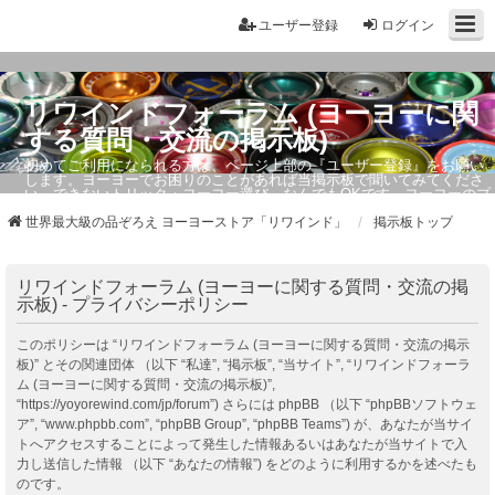
ユーザー登録
ログイン
リワインドフォーラム (ヨーヨーに関
する質問・交流の掲示板)
初めてご利用になられる方は、ページ上部の『ユーザー登録』をお願い
します。ヨーヨーでお困りのことがあれば当掲示板で聞いてみてくださ
い。できないトリック・ヨーヨー選び、なんでもOKです。ヨーヨーのプ
ロもお答えしています。
世界最大級の品ぞろえ ヨーヨーストア「リワインド」
掲示板トップ
リワインドフォーラム (ヨーヨーに関する質問・交流の掲
示板) - プライバシーポリシー
このポリシーは “リワインドフォーラム (ヨーヨーに関する質問・交流の掲示
板)” とその関連団体 （以下 “私達”, “掲示板”, “当サイト”, “リワインドフォーラ
ム (ヨーヨーに関する質問・交流の掲示板)”,
“https://yoyorewind.com/jp/forum”) さらには phpBB （以下 “phpBBソフトウェ
ア”, “www.phpbb.com”, “phpBB Group”, “phpBB Teams”) が、あなたが当サイ
トへアクセスすることによって発生した情報あるいはあなたが当サイトで入
力し送信した情報 （以下 “あなたの情報”) をどのように利用するかを述べたも
のです。