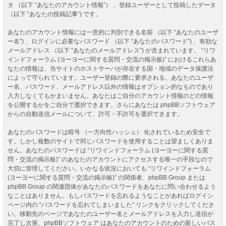
タ （以下 “あなたのアカウント情報”） 、登録ユーザーとして投稿したデータ
（以下 “あなたの投稿記事”) です。
あなたのアカウント情報には一意的に判別できる名前 （以下 “あなたのユーザ
ー名”) 、ログインに必要なパスワード （以下 “あなたのパスワード”) 、有効な
メールアドレス （以下 “あなたのメールアドレス”) が含まれています。 “リワ
インドフォーラム (ヨーヨーに関する質問・交流の掲示板)” におけるこれらあ
なたの情報は、当サイトのホストサーバが存在する国・地域のデータ保護法
によって守られています。ユーザー登録の際に要求される、あなたのユーザ
ー名、パスワード、メールアドレス以外の情報はオプション的なものであり
入力しなくてもかまいません。あなたはご自分のアカウント情報のどの情報
を公開するかをご自分で選択できます。さらにあなたは phpBBソフトウェア
からの自動送信メールについて、許可・不許可を選択できます。
あなたのパスワードは暗号 （一方向性ハッシュ） 化されているため安全で
す。しかし複数のサイトで同じパスワードを使用することは望ましくありま
せん。あなたのパスワードは “リワインドフォーラム (ヨーヨーに関する質
問・交流の掲示板)” のあなたのアカウントにアクセスする唯一の手段なので
大切に管理してください。いかなる状況においても “リワインドフォーラム
(ヨーヨーに関する質問・交流の掲示板)” の関係者、phpBB Group または
phpBB Group の関連団体があなたのパスワードをあなたに問い合わせるよう
なことはありません。もしパスワードを忘れるようなことがあればログイン
ページ内の “パスワードを忘れてしまいました” リンクをクリックしてくださ
い。移動先のページであなたのユーザー名とメールアドレスを入力し送信が
完了し次第、phpBBソフトウェア はあなたのアカウントのための新しいパス