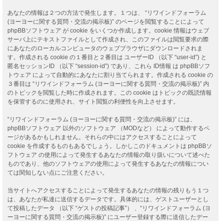
あなたの情報は２つの方法で発生します。１つは、 “リワインドフォーラム
(ヨーヨーに関する質問・交流の掲示板)” のページを閲覧することによって
phpBBソフトウェア が cookie をいくつか作成します。cookie 情報はウェブ
サーバ上にテキストファイルとして作成され、このファイルは閲覧要求の際
にあなたのローカルコンピュータのウェブブラウザにダウンロードされま
す。作成される cookie の１番目と２番目は ユーザーID （以下 “user-id”) と
匿名セッションID （以下 “session-id”) であり、これら ID情報 は phpBBソフ
トウェア によって自動的にあなたに割り当てられます。作成される cookie の
３番目は “リワインドフォーラム (ヨーヨーに関する質問・交流の掲示板)” 内
のトピックを閲覧した時に作成されます。この cookie はトピックの既読情報
を保管するのに使用され、サイト閲覧の利便性を向上させます。
“リワインドフォーラム (ヨーヨーに関する質問・交流の掲示板)” には、
phpBBソフトウェア 以外のソフトウェア （MODなど） によって動作するペ
ージがあるかもしれません。それらの中にはアクセスすることによって
cookie を作成するものもあるでしょう。しかしこのドキュメントは phpBBソ
フトウェア の使用によって発生するあなたの情報の取り扱いについて述べた
ものであり、他のソフトウェアの使用によって発生するあなたの情報につい
ては関知しない点にご注意ください。
当サイトへアクセスすることによって発生するあなたの情報の残りもう１つ
は、あなたが私達に送信するデータです。具体的には、ゲストユーザーとし
て投稿したデータ （以下 “ゲストの投稿記事”） 、“リワインドフォーラム (ヨ
ーヨーに関する質問・交流の掲示板)” にユーザー登録する際に送信したデー