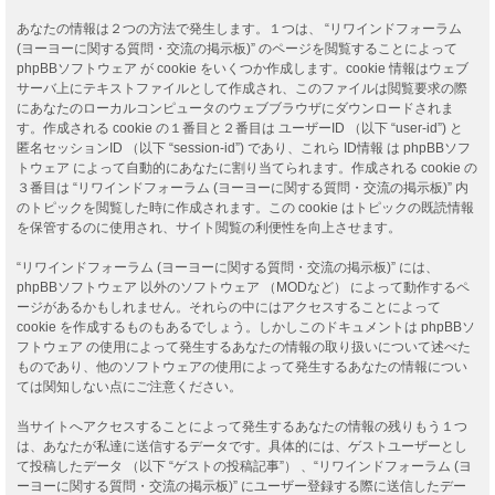
あなたの情報は２つの方法で発生します。１つは、 “リワインドフォーラム
(ヨーヨーに関する質問・交流の掲示板)” のページを閲覧することによって
phpBBソフトウェア が cookie をいくつか作成します。cookie 情報はウェブ
サーバ上にテキストファイルとして作成され、このファイルは閲覧要求の際
にあなたのローカルコンピュータのウェブブラウザにダウンロードされま
す。作成される cookie の１番目と２番目は ユーザーID （以下 “user-id”) と
匿名セッションID （以下 “session-id”) であり、これら ID情報 は phpBBソフ
トウェア によって自動的にあなたに割り当てられます。作成される cookie の
３番目は “リワインドフォーラム (ヨーヨーに関する質問・交流の掲示板)” 内
のトピックを閲覧した時に作成されます。この cookie はトピックの既読情報
を保管するのに使用され、サイト閲覧の利便性を向上させます。
“リワインドフォーラム (ヨーヨーに関する質問・交流の掲示板)” には、
phpBBソフトウェア 以外のソフトウェア （MODなど） によって動作するペ
ージがあるかもしれません。それらの中にはアクセスすることによって
cookie を作成するものもあるでしょう。しかしこのドキュメントは phpBBソ
フトウェア の使用によって発生するあなたの情報の取り扱いについて述べた
ものであり、他のソフトウェアの使用によって発生するあなたの情報につい
ては関知しない点にご注意ください。
当サイトへアクセスすることによって発生するあなたの情報の残りもう１つ
は、あなたが私達に送信するデータです。具体的には、ゲストユーザーとし
て投稿したデータ （以下 “ゲストの投稿記事”） 、“リワインドフォーラム (ヨ
ーヨーに関する質問・交流の掲示板)” にユーザー登録する際に送信したデー