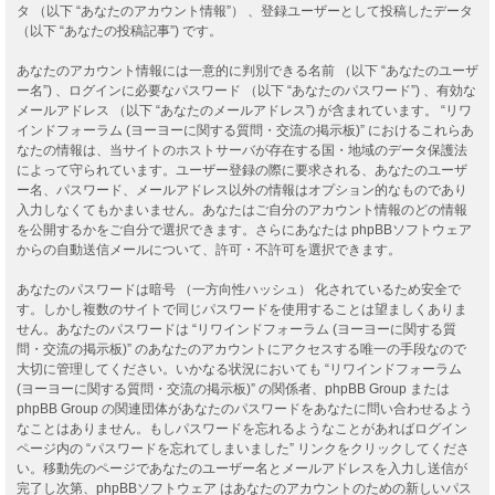
タ （以下 “あなたのアカウント情報”） 、登録ユーザーとして投稿したデータ
（以下 “あなたの投稿記事”) です。
あなたのアカウント情報には一意的に判別できる名前 （以下 “あなたのユーザ
ー名”) 、ログインに必要なパスワード （以下 “あなたのパスワード”) 、有効な
メールアドレス （以下 “あなたのメールアドレス”) が含まれています。 “リワ
インドフォーラム (ヨーヨーに関する質問・交流の掲示板)” におけるこれらあ
なたの情報は、当サイトのホストサーバが存在する国・地域のデータ保護法
によって守られています。ユーザー登録の際に要求される、あなたのユーザ
ー名、パスワード、メールアドレス以外の情報はオプション的なものであり
入力しなくてもかまいません。あなたはご自分のアカウント情報のどの情報
を公開するかをご自分で選択できます。さらにあなたは phpBBソフトウェア
からの自動送信メールについて、許可・不許可を選択できます。
あなたのパスワードは暗号 （一方向性ハッシュ） 化されているため安全で
す。しかし複数のサイトで同じパスワードを使用することは望ましくありま
せん。あなたのパスワードは “リワインドフォーラム (ヨーヨーに関する質
問・交流の掲示板)” のあなたのアカウントにアクセスする唯一の手段なので
大切に管理してください。いかなる状況においても “リワインドフォーラム
(ヨーヨーに関する質問・交流の掲示板)” の関係者、phpBB Group または
phpBB Group の関連団体があなたのパスワードをあなたに問い合わせるよう
なことはありません。もしパスワードを忘れるようなことがあればログイン
ページ内の “パスワードを忘れてしまいました” リンクをクリックしてくださ
い。移動先のページであなたのユーザー名とメールアドレスを入力し送信が
完了し次第、phpBBソフトウェア はあなたのアカウントのための新しいパス