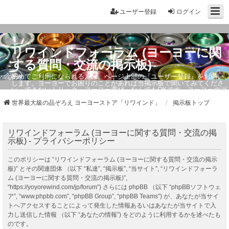
ユーザー登録
ログイン
リワインドフォーラム (ヨーヨーに関
する質問・交流の掲示板)
初めてご利用になられる方は、ページ上部の『ユーザー登録』をお願い
します。ヨーヨーでお困りのことがあれば当掲示板で聞いてみてくださ
い。できないトリック・ヨーヨー選び、なんでもOKです。ヨーヨーのプ
ロもお答えしています。
世界最大級の品ぞろえ ヨーヨーストア「リワインド」
掲示板トップ
リワインドフォーラム (ヨーヨーに関する質問・交流の掲
示板) - プライバシーポリシー
このポリシーは “リワインドフォーラム (ヨーヨーに関する質問・交流の掲示
板)” とその関連団体 （以下 “私達”, “掲示板”, “当サイト”, “リワインドフォーラ
ム (ヨーヨーに関する質問・交流の掲示板)”,
“https://yoyorewind.com/jp/forum”) さらには phpBB （以下 “phpBBソフトウェ
ア”, “www.phpbb.com”, “phpBB Group”, “phpBB Teams”) が、あなたが当サイ
トへアクセスすることによって発生した情報あるいはあなたが当サイトで入
力し送信した情報 （以下 “あなたの情報”) をどのように利用するかを述べたも
のです。