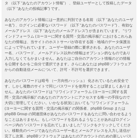
タ （以下 “あなたのアカウント情報”） 、登録ユーザーとして投稿したデータ
（以下 “あなたの投稿記事”) です。
あなたのアカウント情報には一意的に判別できる名前 （以下 “あなたのユーザ
ー名”) 、ログインに必要なパスワード （以下 “あなたのパスワード”) 、有効な
メールアドレス （以下 “あなたのメールアドレス”) が含まれています。 “リワ
インドフォーラム (ヨーヨーに関する質問・交流の掲示板)” におけるこれらあ
なたの情報は、当サイトのホストサーバが存在する国・地域のデータ保護法
によって守られています。ユーザー登録の際に要求される、あなたのユーザ
ー名、パスワード、メールアドレス以外の情報はオプション的なものであり
入力しなくてもかまいません。あなたはご自分のアカウント情報のどの情報
を公開するかをご自分で選択できます。さらにあなたは phpBBソフトウェア
からの自動送信メールについて、許可・不許可を選択できます。
あなたのパスワードは暗号 （一方向性ハッシュ） 化されているため安全で
す。しかし複数のサイトで同じパスワードを使用することは望ましくありま
せん。あなたのパスワードは “リワインドフォーラム (ヨーヨーに関する質
問・交流の掲示板)” のあなたのアカウントにアクセスする唯一の手段なので
大切に管理してください。いかなる状況においても “リワインドフォーラム
(ヨーヨーに関する質問・交流の掲示板)” の関係者、phpBB Group または
phpBB Group の関連団体があなたのパスワードをあなたに問い合わせるよう
なことはありません。もしパスワードを忘れるようなことがあればログイン
ページ内の “パスワードを忘れてしまいました” リンクをクリックしてくださ
い。移動先のページであなたのユーザー名とメールアドレスを入力し送信が
完了し次第、phpBBソフトウェア はあなたのアカウントのための新しいパス