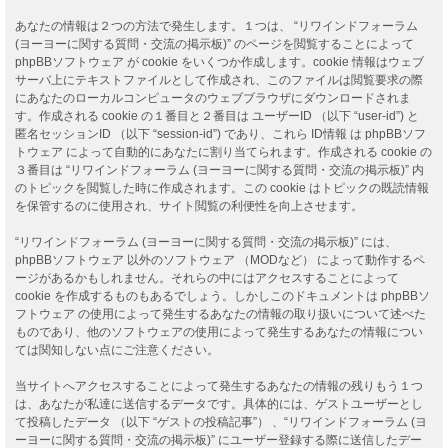
あなたの情報は２つの方法で発生します。１つは、 “リワインドフォーラム
(ヨーヨーに関する質問・交流の掲示板)” のページを閲覧することによって
phpBBソフトウェア が cookie をいくつか作成します。cookie 情報はウェブ
サーバ上にテキストファイルとして作成され、このファイルは閲覧要求の際
にあなたのローカルコンピュータのウェブブラウザにダウンロードされま
す。作成される cookie の１番目と２番目は ユーザーID （以下 “user-id”) と
匿名セッションID （以下 “session-id”) であり、これら ID情報 は phpBBソフ
トウェア によって自動的にあなたに割り当てられます。作成される cookie の
３番目は “リワインドフォーラム (ヨーヨーに関する質問・交流の掲示板)” 内
のトピックを閲覧した時に作成されます。この cookie はトピックの既読情報
を保管するのに使用され、サイト閲覧の利便性を向上させます。
“リワインドフォーラム (ヨーヨーに関する質問・交流の掲示板)” には、
phpBBソフトウェア 以外のソフトウェア （MODなど） によって動作するペ
ージがあるかもしれません。それらの中にはアクセスすることによって
cookie を作成するものもあるでしょう。しかしこのドキュメントは phpBBソ
フトウェア の使用によって発生するあなたの情報の取り扱いについて述べた
ものであり、他のソフトウェアの使用によって発生するあなたの情報につい
ては関知しない点にご注意ください。
当サイトへアクセスすることによって発生するあなたの情報の残りもう１つ
は、あなたが私達に送信するデータです。具体的には、ゲストユーザーとし
て投稿したデータ （以下 “ゲストの投稿記事”） 、“リワインドフォーラム (ヨ
ーヨーに関する質問・交流の掲示板)” にユーザー登録する際に送信したデー