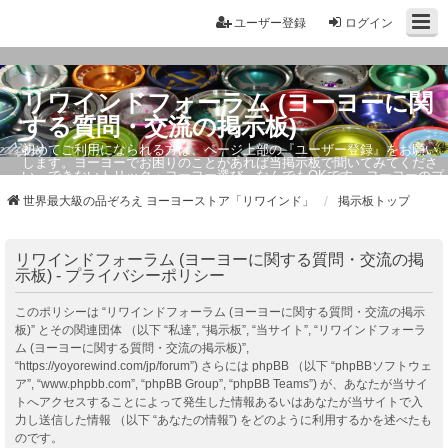
ユーザー登録
ログイン
リワインドフォーラム (ヨーヨーに関
する質問・交流の掲示板)
初めてご利用になられる方は、ページ上部の『ユーザー登録』をお願い
します。ヨーヨーでお困りのことがあれば当掲示板で聞いてみてくださ
い。できないトリック・ヨーヨー選び、なんでもOKです。ヨーヨーのプ
ロもお答えしています。
世界最大級の品ぞろえ ヨーヨーストア「リワインド」
掲示板トップ
リワインドフォーラム (ヨーヨーに関する質問・交流の掲
示板) - プライバシーポリシー
このポリシーは “リワインドフォーラム (ヨーヨーに関する質問・交流の掲示
板)” とその関連団体 （以下 “私達”, “掲示板”, “当サイト”, “リワインドフォーラ
ム (ヨーヨーに関する質問・交流の掲示板)”,
“https://yoyorewind.com/jp/forum”) さらには phpBB （以下 “phpBBソフトウェ
ア”, “www.phpbb.com”, “phpBB Group”, “phpBB Teams”) が、あなたが当サイ
トへアクセスすることによって発生した情報あるいはあなたが当サイトで入
力し送信した情報 （以下 “あなたの情報”) をどのように利用するかを述べたも
のです。