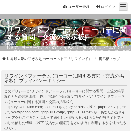
ユーザー登録
ログイン
リワインドフォーラム (ヨーヨーに関
する質問・交流の掲示板)
初めてご利用になられる方は、ページ上部の『ユーザー登録』をお願い
します。ヨーヨーでお困りのことがあれば当掲示板で聞いてみてくださ
い。できないトリック・ヨーヨー選び、なんでもOKです。ヨーヨーのプ
ロもお答えしています。
世界最大級の品ぞろえ ヨーヨーストア「リワインド」
掲示板トップ
リワインドフォーラム (ヨーヨーに関する質問・交流の掲
示板) - プライバシーポリシー
このポリシーは “リワインドフォーラム (ヨーヨーに関する質問・交流の掲示
板)” とその関連団体 （以下 “私達”, “掲示板”, “当サイト”, “リワインドフォーラ
ム (ヨーヨーに関する質問・交流の掲示板)”,
“https://yoyorewind.com/jp/forum”) さらには phpBB （以下 “phpBBソフトウェ
ア”, “www.phpbb.com”, “phpBB Group”, “phpBB Teams”) が、あなたが当サイ
トへアクセスすることによって発生した情報あるいはあなたが当サイトで入
力し送信した情報 （以下 “あなたの情報”) をどのように利用するかを述べたも
のです。