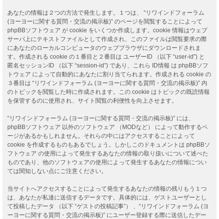
あなたの情報は２つの方法で発生します。１つは、 “リワインドフォーラム
(ヨーヨーに関する質問・交流の掲示板)” のページを閲覧することによって
phpBBソフトウェア が cookie をいくつか作成します。cookie 情報はウェブ
サーバ上にテキストファイルとして作成され、このファイルは閲覧要求の際
にあなたのローカルコンピュータのウェブブラウザにダウンロードされま
す。作成される cookie の１番目と２番目は ユーザーID （以下 “user-id”) と
匿名セッションID （以下 “session-id”) であり、これら ID情報 は phpBBソフ
トウェア によって自動的にあなたに割り当てられます。作成される cookie の
３番目は “リワインドフォーラム (ヨーヨーに関する質問・交流の掲示板)” 内
のトピックを閲覧した時に作成されます。この cookie はトピックの既読情報
を保管するのに使用され、サイト閲覧の利便性を向上させます。
“リワインドフォーラム (ヨーヨーに関する質問・交流の掲示板)” には、
phpBBソフトウェア 以外のソフトウェア （MODなど） によって動作するペ
ージがあるかもしれません。それらの中にはアクセスすることによって
cookie を作成するものもあるでしょう。しかしこのドキュメントは phpBBソ
フトウェア の使用によって発生するあなたの情報の取り扱いについて述べた
ものであり、他のソフトウェアの使用によって発生するあなたの情報につい
ては関知しない点にご注意ください。
当サイトへアクセスすることによって発生するあなたの情報の残りもう１つ
は、あなたが私達に送信するデータです。具体的には、ゲストユーザーとし
て投稿したデータ （以下 “ゲストの投稿記事”） 、“リワインドフォーラム (ヨ
ーヨーに関する質問・交流の掲示板)” にユーザー登録する際に送信したデー