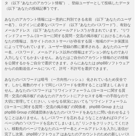
タ （以下 “あなたのアカウント情報”） 、登録ユーザーとして投稿したデータ
（以下 “あなたの投稿記事”) です。
あなたのアカウント情報には一意的に判別できる名前 （以下 “あなたのユーザ
ー名”) 、ログインに必要なパスワード （以下 “あなたのパスワード”) 、有効な
メールアドレス （以下 “あなたのメールアドレス”) が含まれています。 “リワ
インドフォーラム (ヨーヨーに関する質問・交流の掲示板)” におけるこれらあ
なたの情報は、当サイトのホストサーバが存在する国・地域のデータ保護法
によって守られています。ユーザー登録の際に要求される、あなたのユーザ
ー名、パスワード、メールアドレス以外の情報はオプション的なものであり
入力しなくてもかまいません。あなたはご自分のアカウント情報のどの情報
を公開するかをご自分で選択できます。さらにあなたは phpBBソフトウェア
からの自動送信メールについて、許可・不許可を選択できます。
あなたのパスワードは暗号 （一方向性ハッシュ） 化されているため安全で
す。しかし複数のサイトで同じパスワードを使用することは望ましくありま
せん。あなたのパスワードは “リワインドフォーラム (ヨーヨーに関する質
問・交流の掲示板)” のあなたのアカウントにアクセスする唯一の手段なので
大切に管理してください。いかなる状況においても “リワインドフォーラム
(ヨーヨーに関する質問・交流の掲示板)” の関係者、phpBB Group または
phpBB Group の関連団体があなたのパスワードをあなたに問い合わせるよう
なことはありません。もしパスワードを忘れるようなことがあればログイン
ページ内の “パスワードを忘れてしまいました” リンクをクリックしてくださ
い。移動先のページであなたのユーザー名とメールアドレスを入力し送信が
完了し次第、phpBBソフトウェア はあなたのアカウントのための新しいパス