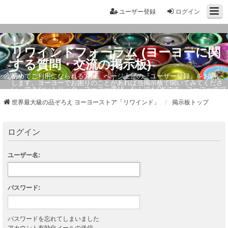
ユーザー登録
ログイン
リワインドフォーラム (ヨーヨーに関
する質問・交流の掲示板)
初めてご利用になられる方は、ページ上部の『ユーザー登録』をお願い
します。ヨーヨーでお困りのことがあれば当掲示板で聞いてみてくださ
い。できないトリック・ヨーヨー選び、なんでもOKです。ヨーヨーのプ
ロもお答えしています。
世界最大級の品ぞろえ ヨーヨーストア「リワインド」
掲示板トップ
ログイン
ユーザー名:
パスワード:
パスワードを忘れてしまいました
アカウント有効化メールの送信