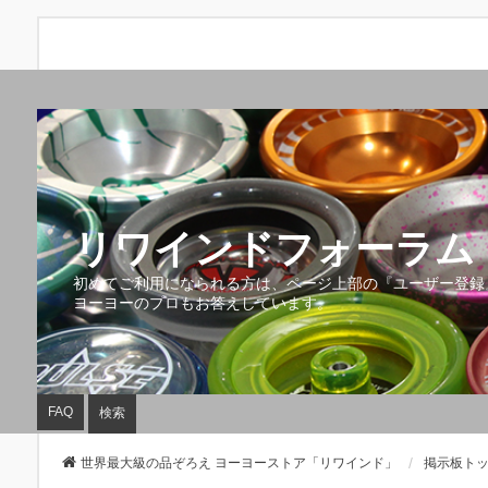
リワインドフォーラム 
初めてご利用になられる方は、ページ上部の『ユーザー登録
ヨーヨーのプロもお答えしています。
FAQ
検索
世界最大級の品ぞろえ ヨーヨーストア「リワインド」
掲示板ト