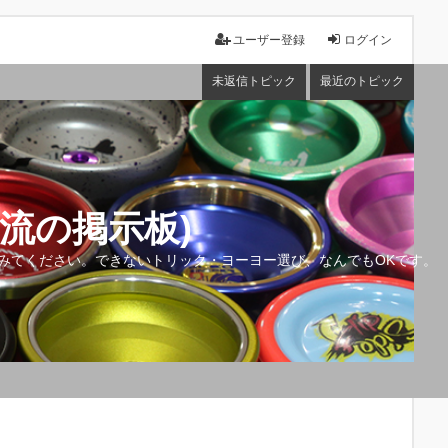
ユーザー登録
ログイン
未返信トピック
最近のトピック
流の掲示板)
みてください。できないトリック・ヨーヨー選び、なんでもOKです。