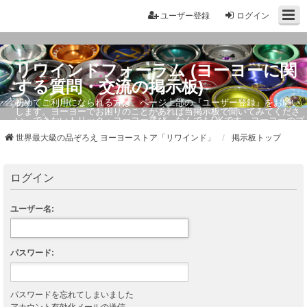
ユーザー登録
ログイン
リワインドフォーラム (ヨーヨーに関
する質問・交流の掲示板)
初めてご利用になられる方は、ページ上部の『ユーザー登録』をお願い
します。ヨーヨーでお困りのことがあれば当掲示板で聞いてみてくださ
い。できないトリック・ヨーヨー選び、なんでもOKです。ヨーヨーのプ
ロもお答えしています。
世界最大級の品ぞろえ ヨーヨーストア「リワインド」
掲示板トップ
ログイン
ユーザー名:
パスワード:
パスワードを忘れてしまいました
アカウント有効化メールの送信