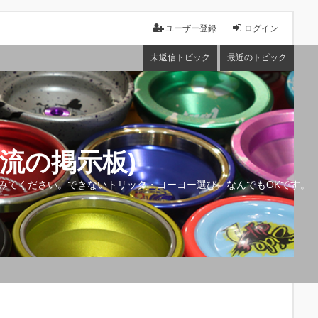
ユーザー登録
ログイン
未返信トピック
最近のトピック
流の掲示板)
みてください。できないトリック・ヨーヨー選び、なんでもOKです。