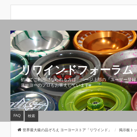
リワインドフォーラム 
初めてご利用になられる方は、ページ上部の『ユーザー登録
ヨーヨーのプロもお答えしています。
FAQ
検索
世界最大級の品ぞろえ ヨーヨーストア「リワインド」
掲示板ト