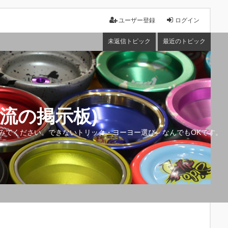
ユーザー登録
ログイン
未返信トピック
最近のトピック
流の掲示板)
みてください。できないトリック・ヨーヨー選び、なんでもOKです。