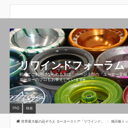
リワインドフォーラム 
初めてご利用になられる方は、ページ上部の『ユーザー登録
ヨーヨーのプロもお答えしています。
FAQ
検索
世界最大級の品ぞろえ ヨーヨーストア「リワインド」
掲示板ト