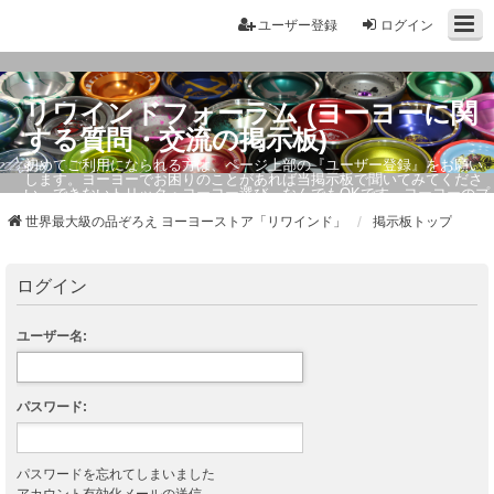
ユーザー登録
ログイン
リワインドフォーラム (ヨーヨーに関
する質問・交流の掲示板)
初めてご利用になられる方は、ページ上部の『ユーザー登録』をお願い
します。ヨーヨーでお困りのことがあれば当掲示板で聞いてみてくださ
い。できないトリック・ヨーヨー選び、なんでもOKです。ヨーヨーのプ
ロもお答えしています。
世界最大級の品ぞろえ ヨーヨーストア「リワインド」
掲示板トップ
ログイン
ユーザー名:
パスワード:
パスワードを忘れてしまいました
アカウント有効化メールの送信