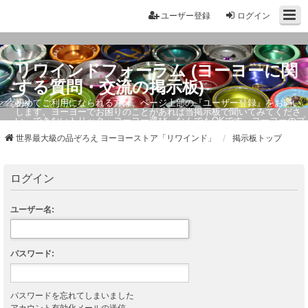
ユーザー登録
ログイン
リワインドフォーラム (ヨーヨーに関
する質問・交流の掲示板)
初めてご利用になられる方は、ページ上部の『ユーザー登録』をお願い
します。ヨーヨーでお困りのことがあれば当掲示板で聞いてみてくださ
い。できないトリック・ヨーヨー選び、なんでもOKです。ヨーヨーのプ
ロもお答えしています。
世界最大級の品ぞろえ ヨーヨーストア「リワインド」
掲示板トップ
ログイン
ユーザー名:
パスワード:
パスワードを忘れてしまいました
アカウント有効化メールの送信