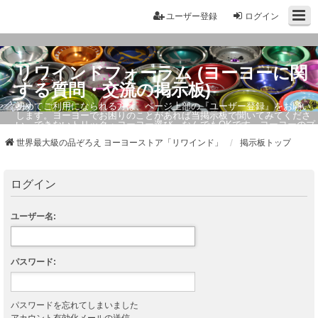
ユーザー登録
ログイン
リワインドフォーラム (ヨーヨーに関
する質問・交流の掲示板)
初めてご利用になられる方は、ページ上部の『ユーザー登録』をお願い
します。ヨーヨーでお困りのことがあれば当掲示板で聞いてみてくださ
い。できないトリック・ヨーヨー選び、なんでもOKです。ヨーヨーのプ
ロもお答えしています。
世界最大級の品ぞろえ ヨーヨーストア「リワインド」
掲示板トップ
ログイン
ユーザー名:
パスワード:
パスワードを忘れてしまいました
アカウント有効化メールの送信