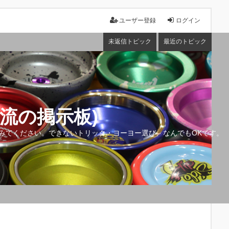
ユーザー登録
ログイン
未返信トピック
最近のトピック
流の掲示板)
みてください。できないトリック・ヨーヨー選び、なんでもOKです。