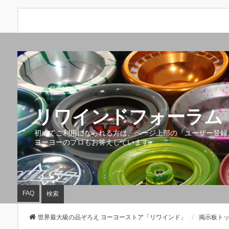
リワインドフォーラム 
初めてご利用になられる方は、ページ上部の『ユーザー登録
ヨーヨーのプロもお答えしています。
FAQ
検索
世界最大級の品ぞろえ ヨーヨーストア「リワインド」
掲示板ト