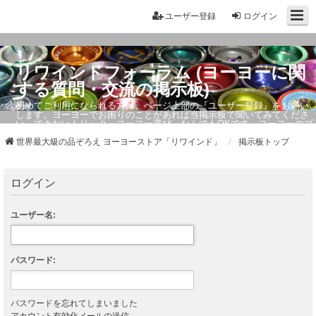
ユーザー登録
ログイン
リワインドフォーラム (ヨーヨーに関
する質問・交流の掲示板)
初めてご利用になられる方は、ページ上部の『ユーザー登録』をお願い
します。ヨーヨーでお困りのことがあれば当掲示板で聞いてみてくださ
い。できないトリック・ヨーヨー選び、なんでもOKです。ヨーヨーのプ
ロもお答えしています。
世界最大級の品ぞろえ ヨーヨーストア「リワインド」
掲示板トップ
ログイン
ユーザー名:
パスワード:
パスワードを忘れてしまいました
アカウント有効化メールの送信