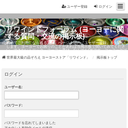
ユーザー登録
ログイン
リワインドフォーラム (ヨーヨーに関
する質問・交流の掲示板)
初めてご利用になられる方は、ページ上部の『ユーザー登録』をお願い
します。ヨーヨーでお困りのことがあれば当掲示板で聞いてみてくださ
い。できないトリック・ヨーヨー選び、なんでもOKです。ヨーヨーのプ
ロもお答えしています。
世界最大級の品ぞろえ ヨーヨーストア「リワインド」
掲示板トップ
ログイン
ユーザー名:
パスワード:
パスワードを忘れてしまいました
アカウント有効化メールの送信