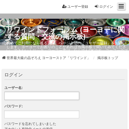
ユーザー登録
ログイン
リワインドフォーラム (ヨーヨーに関
する質問・交流の掲示板)
初めてご利用になられる方は、ページ上部の『ユーザー登録』をお願い
します。ヨーヨーでお困りのことがあれば当掲示板で聞いてみてくださ
い。できないトリック・ヨーヨー選び、なんでもOKです。ヨーヨーのプ
ロもお答えしています。
世界最大級の品ぞろえ ヨーヨーストア「リワインド」
掲示板トップ
ログイン
ユーザー名:
パスワード:
パスワードを忘れてしまいました
アカウント有効化メールの送信