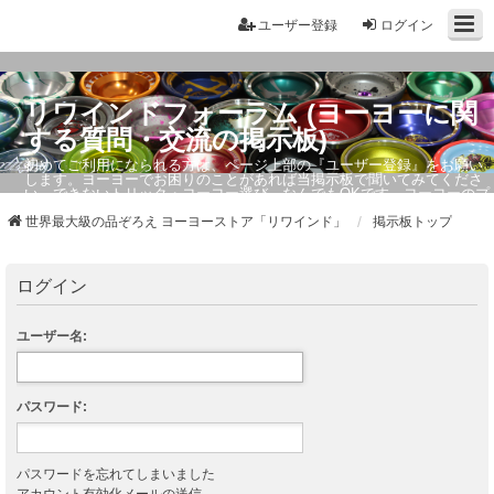
ユーザー登録
ログイン
リワインドフォーラム (ヨーヨーに関
する質問・交流の掲示板)
初めてご利用になられる方は、ページ上部の『ユーザー登録』をお願い
します。ヨーヨーでお困りのことがあれば当掲示板で聞いてみてくださ
い。できないトリック・ヨーヨー選び、なんでもOKです。ヨーヨーのプ
ロもお答えしています。
世界最大級の品ぞろえ ヨーヨーストア「リワインド」
掲示板トップ
ログイン
ユーザー名:
パスワード:
パスワードを忘れてしまいました
アカウント有効化メールの送信