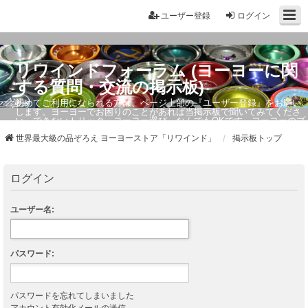
ユーザー登録
ログイン
リワインドフォーラム (ヨーヨーに関
する質問・交流の掲示板)
初めてご利用になられる方は、ページ上部の『ユーザー登録』をお願い
します。ヨーヨーでお困りのことがあれば当掲示板で聞いてみてくださ
い。できないトリック・ヨーヨー選び、なんでもOKです。ヨーヨーのプ
ロもお答えしています。
世界最大級の品ぞろえ ヨーヨーストア「リワインド」
掲示板トップ
ログイン
ユーザー名:
パスワード:
パスワードを忘れてしまいました
アカウント有効化メールの送信