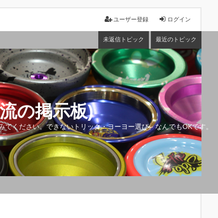
ユーザー登録
ログイン
未返信トピック
最近のトピック
流の掲示板)
みてください。できないトリック・ヨーヨー選び、なんでもOKです。