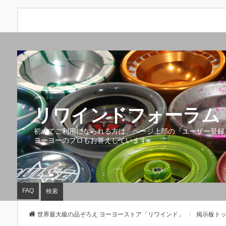
リワインドフォーラム 
初めてご利用になられる方は、ページ上部の『ユーザー登録
ヨーヨーのプロもお答えしています。
FAQ
検索
世界最大級の品ぞろえ ヨーヨーストア「リワインド」
掲示板ト