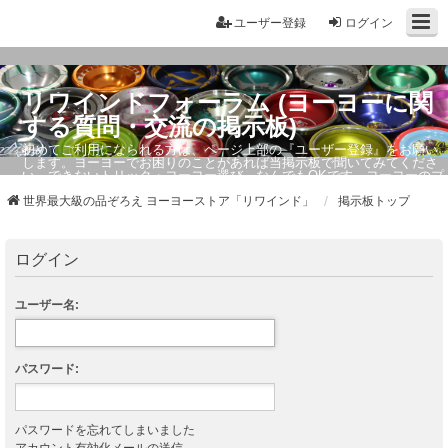
ユーザー登録
ログイン
リワインドフォーラム (ヨーヨーに関
する質問・交流の掲示板)
初めてご利用になられる方は、ページ上部の『ユーザー登録』をお願い
します。ヨーヨーでお困りのことがあれば当掲示板で聞いてみてくださ
い。できないトリック・ヨーヨー選び、なんでもOKです。ヨーヨーのプ
ロもお答えしています。
世界最大級の品ぞろえ ヨーヨーストア「リワインド」
掲示板トップ
ログイン
ユーザー名:
パスワード:
パスワードを忘れてしまいました
アカウント有効化メールの送信