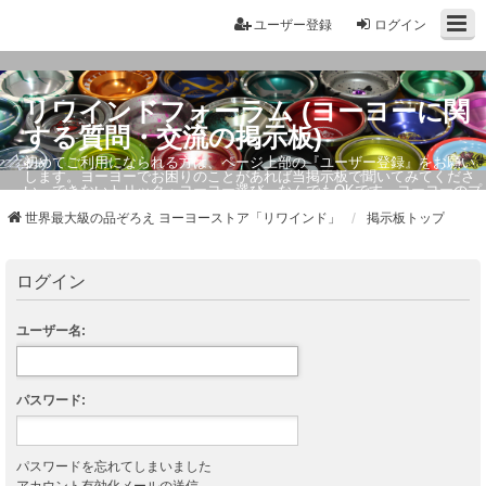
ユーザー登録
ログイン
リワインドフォーラム (ヨーヨーに関
する質問・交流の掲示板)
初めてご利用になられる方は、ページ上部の『ユーザー登録』をお願い
します。ヨーヨーでお困りのことがあれば当掲示板で聞いてみてくださ
い。できないトリック・ヨーヨー選び、なんでもOKです。ヨーヨーのプ
ロもお答えしています。
世界最大級の品ぞろえ ヨーヨーストア「リワインド」
掲示板トップ
ログイン
ユーザー名:
パスワード:
パスワードを忘れてしまいました
アカウント有効化メールの送信