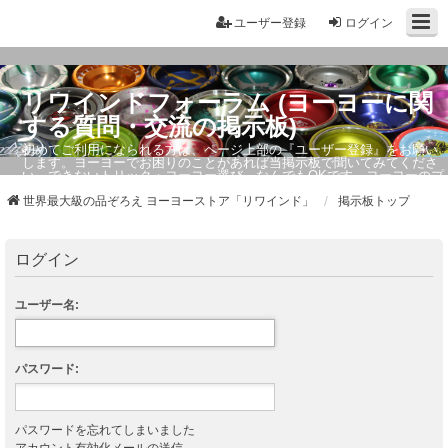
ユーザー登録
ログイン
リワインドフォーラム (ヨーヨーに関
する質問・交流の掲示板)
初めてご利用になられる方は、ページ上部の『ユーザー登録』をお願い
します。ヨーヨーでお困りのことがあれば当掲示板で聞いてみてくださ
い。できないトリック・ヨーヨー選び、なんでもOKです。ヨーヨーのプ
ロもお答えしています。
世界最大級の品ぞろえ ヨーヨーストア「リワインド」
掲示板トップ
ログイン
ユーザー名:
パスワード:
パスワードを忘れてしまいました
アカウント有効化メールの送信