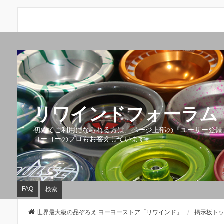
リワインドフォーラム 
初めてご利用になられる方は、ページ上部の『ユーザー登録
ヨーヨーのプロもお答えしています。
FAQ
検索
世界最大級の品ぞろえ ヨーヨーストア「リワインド」
掲示板ト