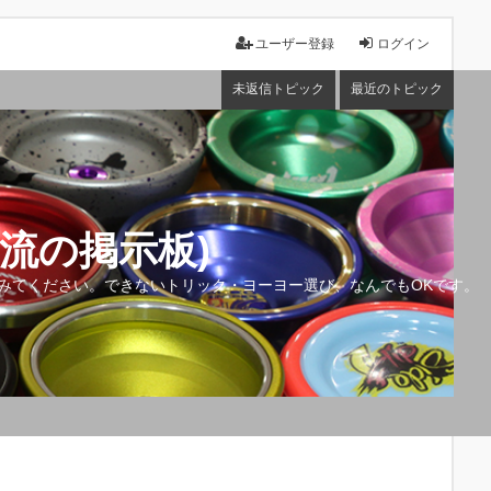
ユーザー登録
ログイン
未返信トピック
最近のトピック
流の掲示板)
みてください。できないトリック・ヨーヨー選び、なんでもOKです。