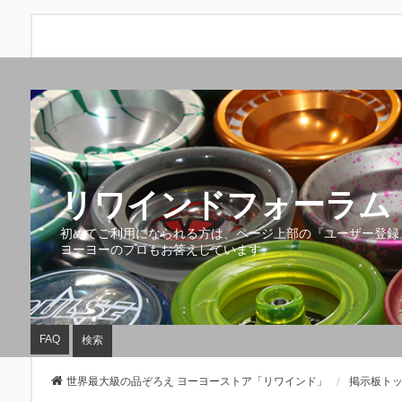
リワインドフォーラム 
初めてご利用になられる方は、ページ上部の『ユーザー登録
ヨーヨーのプロもお答えしています。
FAQ
検索
世界最大級の品ぞろえ ヨーヨーストア「リワインド」
掲示板ト