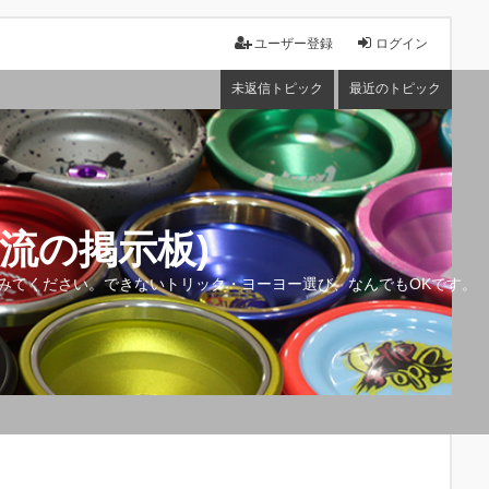
ユーザー登録
ログイン
未返信トピック
最近のトピック
流の掲示板)
みてください。できないトリック・ヨーヨー選び、なんでもOKです。