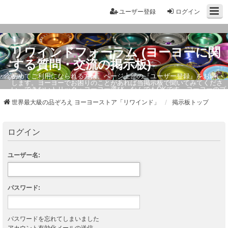
ユーザー登録
ログイン
リワインドフォーラム (ヨーヨーに関
する質問・交流の掲示板)
初めてご利用になられる方は、ページ上部の『ユーザー登録』をお願い
します。ヨーヨーでお困りのことがあれば当掲示板で聞いてみてくださ
い。できないトリック・ヨーヨー選び、なんでもOKです。ヨーヨーのプ
ロもお答えしています。
世界最大級の品ぞろえ ヨーヨーストア「リワインド」
掲示板トップ
ログイン
ユーザー名:
パスワード:
パスワードを忘れてしまいました
アカウント有効化メールの送信