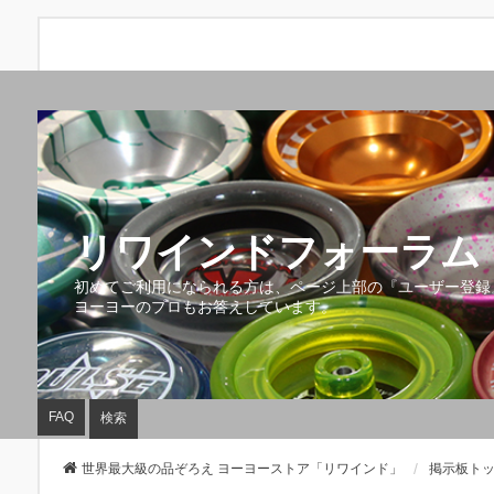
リワインドフォーラム 
初めてご利用になられる方は、ページ上部の『ユーザー登録
ヨーヨーのプロもお答えしています。
FAQ
検索
世界最大級の品ぞろえ ヨーヨーストア「リワインド」
掲示板ト