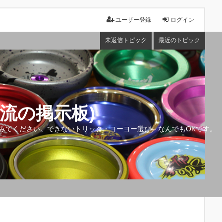
ユーザー登録
ログイン
未返信トピック
最近のトピック
流の掲示板)
みてください。できないトリック・ヨーヨー選び、なんでもOKです。