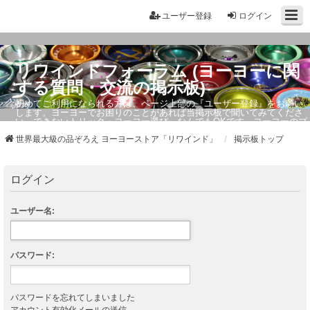
ユーザー登録
ログイン
リワインドフォーラム (ヨーヨーに関
する質問・交流の掲示板)
初めてご利用になられる方は、ページ上部の『ユーザー登録』をお願い
します。ヨーヨーでお困りのことがあれば当掲示板で聞いてみてくださ
い。できないトリック・ヨーヨー選び、なんでもOKです。ヨーヨーのプ
ロもお答えしています。
世界最大級の品ぞろえ ヨーヨーストア「リワインド」
掲示板トップ
ログイン
ユーザー名:
パスワード:
パスワードを忘れてしまいました
アカウント有効化メールの送信