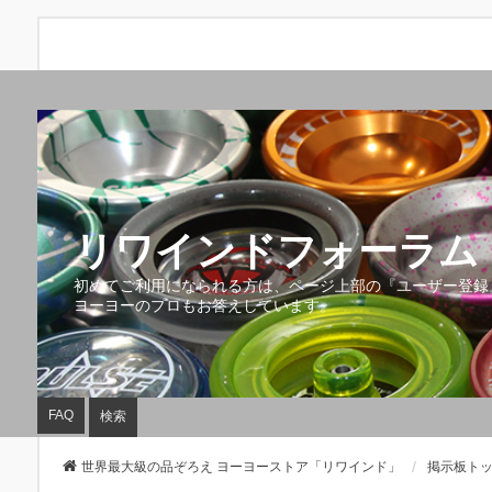
リワインドフォーラム 
初めてご利用になられる方は、ページ上部の『ユーザー登録
ヨーヨーのプロもお答えしています。
FAQ
検索
世界最大級の品ぞろえ ヨーヨーストア「リワインド」
掲示板ト