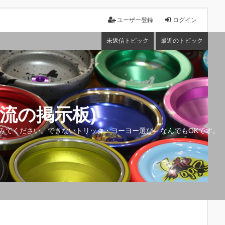
ユーザー登録
ログイン
未返信トピック
最近のトピック
流の掲示板)
みてください。できないトリック・ヨーヨー選び、なんでもOKです。